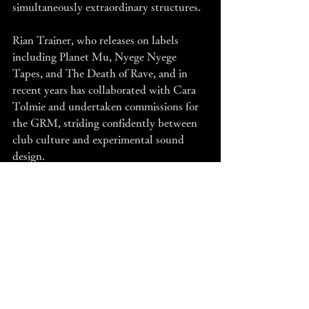
simultaneously extraordinary structures.
Rian Trainer, who releases on labels 
including Planet Mu, Nyege Nyege 
Tapes, and The Death of Rave, and in 
recent years has collaborated with Cara 
Tolmie and undertaken commissions for 
the GRM, striding confidently between 
club culture and experimental sound 
design.
Beyond consistently delivering work of 
assured quality within the realm evoked 
by the term “electronic music”, both 
artists have recently expanded that very 
image and category beyond electronic 
music itself.
Their latest performances can be seen in 
Kyoto at UrBANGUILD as part of their 