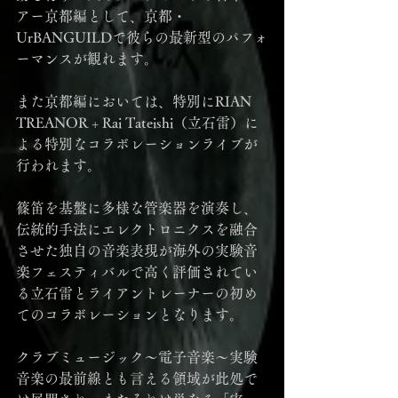
アー京都編として、京都・
UrBANGUILDで彼らの最新型のパフォ
ーマンスが観れます。
また京都編においては、特別にRIAN 
TREANOR + Rai Tateishi（立石雷）に
よる特別なコラボレーションライブが
行われます。
篠笛を基盤に多様な管楽器を演奏し、
伝統的手法にエレクトロニクスを融合
させた独自の音楽表現が海外の実験音
楽フェスティバルで高く評価されてい
る立石雷とライアントレーナーの初め
てのコラボレーションとなります。
クラブミュージック～電子音楽～実験
音楽の最前線とも言える領域が此処で