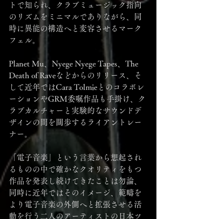
トで知られ、クラブミュージック指向
のリズムをミニマルでありながら、同
時に異能の構造へと変容させるマーク
フェル。
Planet Mu、Nyege Nyege Tapes、The 
Death of Raveなどからのリリース、そ
して近年ではCara Tolmieとのコラボレ
ーションやGRM委嘱作品も手掛け、ク
ラブカルチャーと実験的なサウンドデ
ザインの間を闊歩するライアントレー
ナー。
「電子音楽」という言葉から想起され
るものの中で確かなクオリティをもつ
作品を発表し続けてきたことは勿論、
同時に近年ではそのイメージ、範疇を
より電子音楽の外側へと拡張させる活
動を行う二人のアーティストの日本ツ