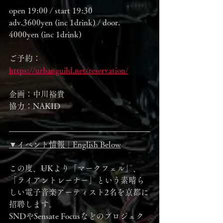
open 19:00 / start 19:30
adv.3600yen (inc 1drink) / door. 
4000yen (inc 1drink)
ご予約：
https://urbanguild.net/reservation/
企画：中川裕貴
協力：NAKID
▼イベント情報｜English Below
この度、UKより「マークフェル」、
「ライアントレーナー」という素晴ら
しい電子音楽アーティスト2名を京都に
招聘します。
SNDやSensate Focusなどのプロジェク