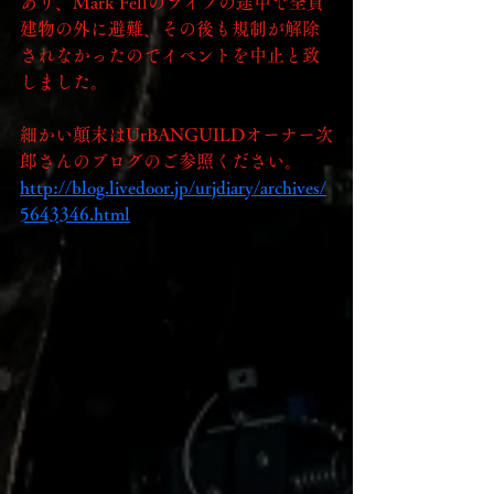
あり、Mark Fellのライブの途中で全員
建物の外に避難、その後も規制が解除
されなかったのでイベントを中止と致
しました。
細かい顛末はUrBANGUILDオーナー次
郎さんのブログのご参照ください。
http://blog.livedoor.jp/urjdiary/archives/
5643346.html