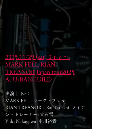
2025.11/29 (sat) 0-t+c 〜 
MARK FELL/RIAN 
TREANOR Japan tour2025
At UrBANGUILD
出演 | Live：
MARK FELL マーク・フェル
RIAN TREANOR + Rai Tateishi  ライア
ン・トレーナー+立石雷
Yuki Nakagawa  中川裕貴