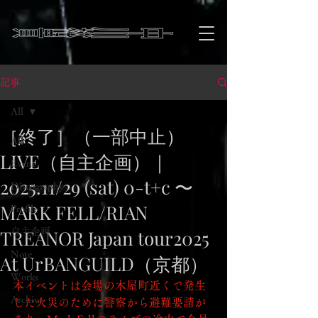
記事
All
［終了］（一部中止）
All
LIVE（自主企画）｜
Event
2025.11/29 (sat) 0-t+c 〜
Discography
MARK FELL/RIAN
Profile
TREANOR Japan tour2025
自主企画
Note
At UrBANGUILD（京都）
Works
本イベントは会場の木屋町近くで発生
Archive
した火災のために警察から避難要請が