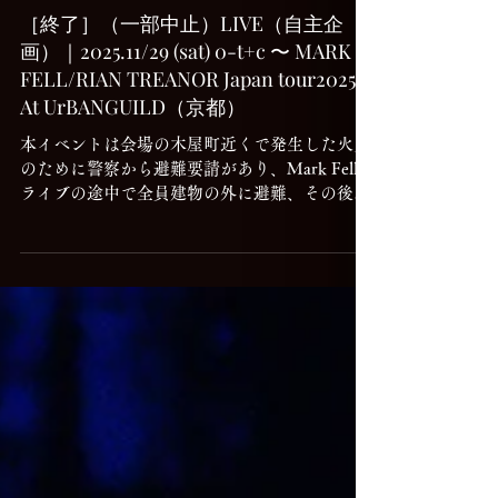
［終了］（一部中止）LIVE（自主企
画）｜2025.11/29 (sat) 0-t+c 〜 MARK
FELL/RIAN TREANOR Japan tour2025
At UrBANGUILD（京都）
本イベントは会場の木屋町近くで発生した火災
のために警察から避難要請があり、Mark Fellの
ライブの途中で全員建物の外に避難、その後も
規制が解除されなかったのでイベントを中止と
致しました。 細かい顛末はUrBANGUILDオー
ナー次郎さんのブログのご参照ください。
http://blog.livedoor.jp/urjdiary/archives/5643346
.html 2025.11/29 (sat) 0-t+c 〜 MARK
FELL/RIAN TREANOR Japan tour2025 At