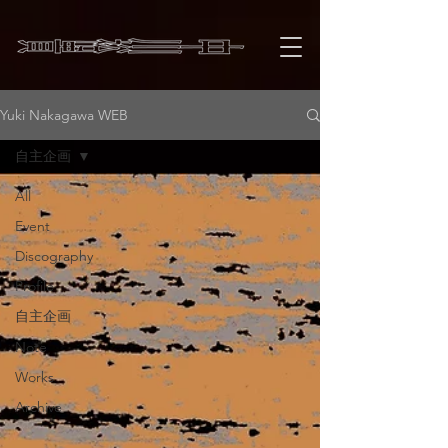
Yuki Nakagawa WEB
自主企画
All
Event
Discography
Profile
自主企画
Note
Works
Archive