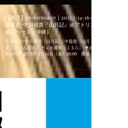
【終了】Performance｜2025.2/14-16 小
菅紘史×中川裕貴『山月記』at アトリエ
銘苅ベース（沖縄）
小菅紘史×中川裕貴「山月記」 中島敦『山月
記』の一人芝居。 チェロ演奏とともに。 ▼公
演日時： 2025年 2月14日（金）20:00 開演 2
月15日（土）19:00 開演 2月16日（日）
14:00 開演 ※開場は開演の30分前となりま
す。 ▼ワークショップ日時：...