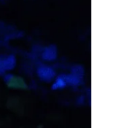
UrBANGUILD 出演 | Live： MARK FELL マー
ク・フェル RIAN TREANOR + Rai Tateishi ラ
イアン・トレーナー+立石雷 Yuki Nakagawa 中
川裕貴 open 19:00 / start 19:30 adv.3600yen (inc
1drink) / door. 4000yen (inc 1drink) ご予約：
https://urbanguild.net/reservation/ 企