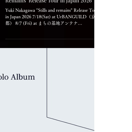
Shows｜Yuki Nakagawa "Stills and
Remains" Release Tour in Japan 2026
Yuki Nakagawa "Stills and remains" Release Tour
in Japan 2026 7/18(Sat) at UrBANGUILD（京
都） 8/7 (Fri) at まちの基地アンテナ
（Toyooka） 8/30 (Sun) at POLARIS
Tokyo（Tokyo） 9/6 (Sun) at hut（Nara) 9/13
(Sun) at Give me little more（Matsumoto） 9/25
(Fri) at シネヌーヴォ（Osaka） チケット予約／
Reservation:
https://docs.google.com/forms/d/e/1FAIpQLSda
Rhg04nd9Z4l7gx06yB643lDXRspoTzFpCtF1AA
lWWiU5Cw/viewform ※各公演のチケット予約
については、各会場もしくは、上記リンクから
アクセス可能な専用フォームよりお願いいたし
ます。 ※上記予約フォームは当日精算のみとな
ります。 ※東京公演、大阪公演（9/11受付）に
関しては別途下記