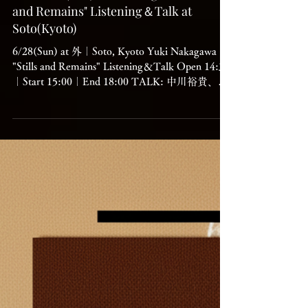
【終了】Listening＆Talk｜
2026.6/28(Sun) Yuki Nakagawa "Stills
and Remains" Listening＆Talk at
Soto(Kyoto)
6/28(Sun) at 外｜Soto, Kyoto Yuki Nakagawa
"Stills and Remains" Listening＆Talk Open 14:30
｜Start 15:00｜End 18:00 TALK: 中川裕貴、
kekq DJ: kekq 入場料 1,500円（予約不要） 会
場：外（〒606-8427 京都市左京区鹿ケ谷法然院
西町18） イベントテキスト： [English below]
関西を拠点に活動する演奏家・チェリスト中川
裕貴によるソロアルバム『Stills and Remains』
のリリースを記念し、7月よりスタートするリ
リースツアーに先立ち、このアルバムのリスニ
ングイベントを6月28日に京都・外にて開催し
ます。 この作品は2026年6月12日に、グアテマ
ラ出身のチェリストMabe Fratti、Arthur Russell
のコラボレーターとして有名なPeter Zummoな
どの作品をリリースするオランダのレーベル