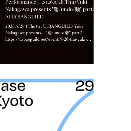
Performance｜2026.5/28(Thu) Yuki
Nakagawa presents "運/undo/動" part2
At UrBANGUILD
2026.5/28 (Thu) at UrBANGUILD Yuki
Nakagawa presents... "運/undo/動" part2
https://urbanguild.net/event/5-28-thu-yuki-
nakagawa-presents-%e9%81%8b-undo-
%e5%8b%95-part2/ 出演： 中川裕貴 Yuki
Nakagawa (Cello) Guest: 井上潤一 Junichi
Inoue（Visual） UrBANGUILD 20th Annivasary
◇OPEN / START 18:00 ◇自由料金制 / Pay
What You Feel + 1order please Timetable: 18:00
- 20:00 Solo performance(rehearsal) 20:00 -
21:00 Solo performance with Visual by Junichi
Inoue ＜イベント概要＞ ※English below イベ