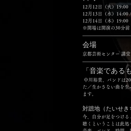
12月12日（火）19:00
12月13日（水）14:00 / 
12月14日（木）19:00
※開場は開演の30分前 
会場
京都芸術センター 講堂
「音楽である
 中川裕貴、バンドは2013年の活動開始以来、楽器編成を生かした／生かさない曲、「音楽」を生かし
た／生かさない曲を生
ます。
対蹠地（たいせきち｜
今、自分が足をつける
聴くということは此処
音楽、バンド、時間、