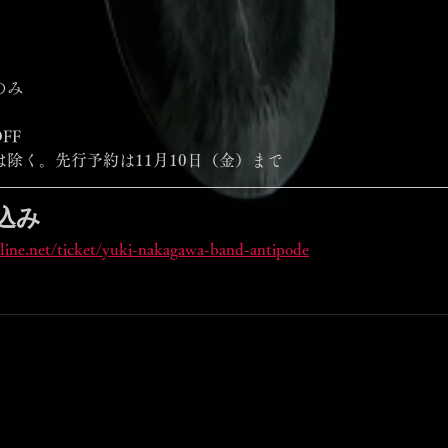
のみ
FF
公演は除く。先行予約は11月10日（金）まで
込み
line.net/ticket/yuki-nakagawa-band-antipode