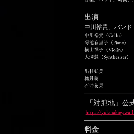
出演
中川裕貴、バンド
中川裕貴（Cello）
菊池有里子（Piano)
横山祥子（Violin）
大澤慧（Synthesizer）
出村弘美
穐月萌
石井花果 
 「対蹠地」公式
https://yukinakagawa-b
料金