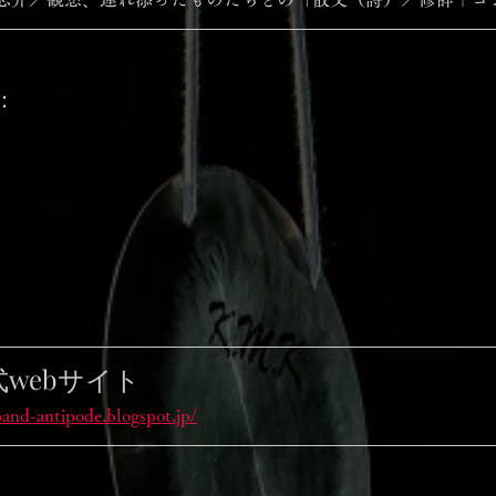
：
webサイト 
and-antipode.blogspot.jp/