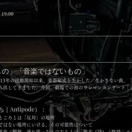
19:00
もの」「音楽ではないもの」
み出してきました。今回、劇場での初のワンマンコンサート｜
Antipode）：
ところとは「反対」の場所
ではない場所にいける、その可能性について
思弁／観想、連れ添ったものたちとの「散文（詩）／修辞｜コン