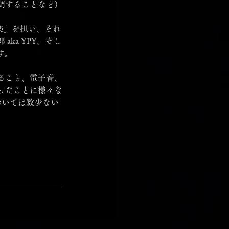
調することなど）
楽」を担い、それ
ka YPY。そし
す。
ること、電子音、
ったことに様々な
おいては数少ない
。