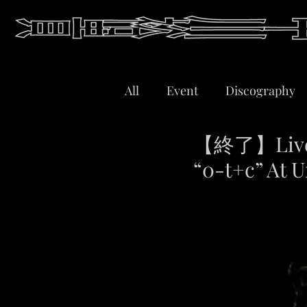
All
Event
Discography
【終了】Live｜ 
“0-t+c” A