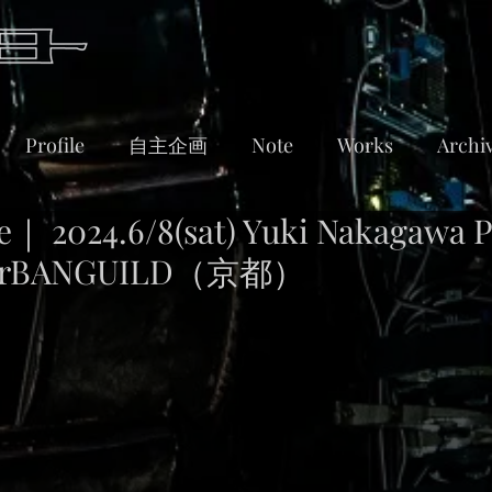
Profile
自主企画
Note
Works
Archi
2024.6/8(sat) Yuki Nakagawa P
t UrBANGUILD（京都）