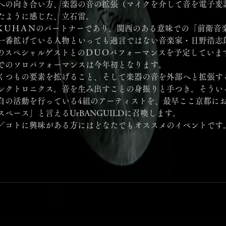
への向き合い方、楽器の音の拡張（マイクを介して音を電子変
たように感じた、立石雷。
ＫＡＫＵＨＡＮのパートナーであり、関西のある意味での「前衛音
番拡げている人物といっても過言ではない音楽家・日野浩志郎 a
らのスペシャルゲストとのＤＵＯパフォーマンスを予定していま
でのソロパフォーマンスは今年初となります。
くつもの要素を拡げること、そして楽器の音を外部へと拡張す
レクトロニクス。音を生み出すことの身振りと手つき。そうい
自の活動を行っている4組のアーティストを、最早ここ京都に
ペース」と言えるUrBANGUILDに召喚します。
／コトに興味がある方にはどなたでもオススメのイベントです