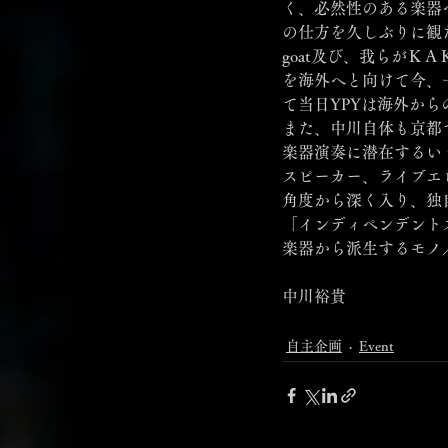
く、必然性のある楽器
の仕方を久しぶりに観
goat及び、我らが
を海外へと向けて今、一
て当日YPYは海外か
また、中川自体も京都
楽器演奏に潜在するい
スピーカー、ライブエ
角度から深く入り、独
「インディペンデントス
楽器から派生するモノ
中川裕貴
自主企画
Event