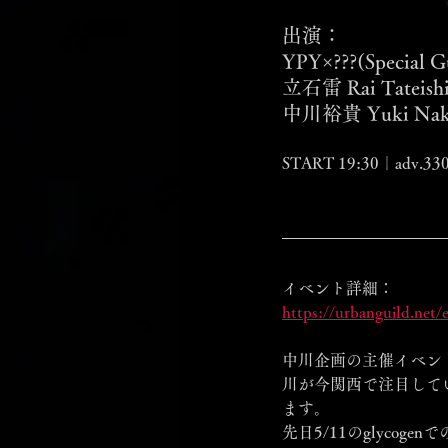
出演：
YPY×???(Special Gu
立石雷 Rai Tateish
中川裕貴 Yuki Nak
START 19:30｜adv.33
イベント詳細：
https://urbanguild.net
中川企画の主催イベント
川が今関西で注目して
ます。
先日5/11のglyc