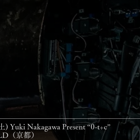
Yuki Nakagawa Present “0-t+c” 
UILD（京都）