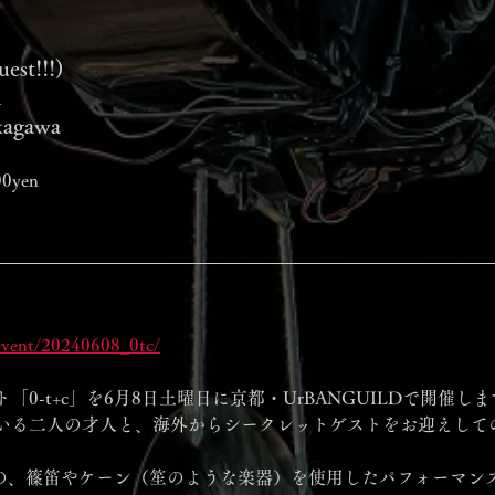
est!!!)
i
agawa
00yen
/event/20240608_0tc/
「0-t+c」を6月8日土曜日に京都・UrBANGUILDで開催し
いる二人の才人と、海外からシークレットゲストをお迎えして
ogenでの、篠笛やケーン（笙のような楽器）を使用したパフォーマ