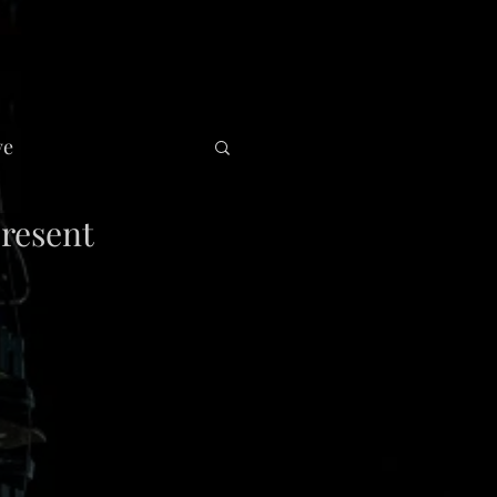
ve
resent