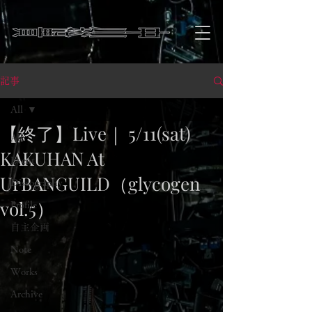
記事
All
【終了】Live｜ 5/11(sat)
All
KAKUHAN At
Event
UrBANGUILD（glycogen
Discography
vol.5）
Profile
自主企画
Note
Works
Archive