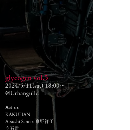
glycogen vol.
5
2024/5/11(sat) 18:00～｜
@Urbanguild 
Act >>
KAKUHAN
Atsushi Sano x 東野祥子
立石雷 