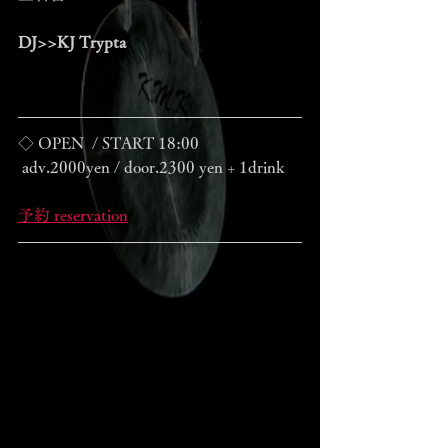
DJ>>KJ Trypta
◇ OPEN  / START 18:00
 adv.2000yen / door.2300 yen + 1drink
予約 reservation