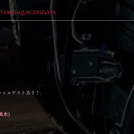
o.gl/VF8GTsQU8CDHZzX5A
スペシャルゲストあり！
淡水）