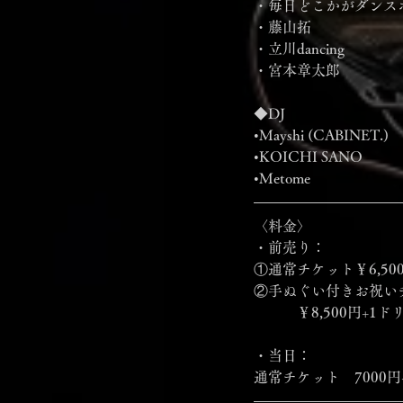
・毎日どこかがダンス
・藤山拓
・立川dancing
・宮本章太郎
◆DJ
•Mayshi (CABINET.) 
•KOICHI SANO
•Metome
〈料金〉
・前売り：
①通常チケット￥6,50
②手ぬぐい付きお祝い
　　　￥8,500円+1ド
・当日：
通常チケット　7000円