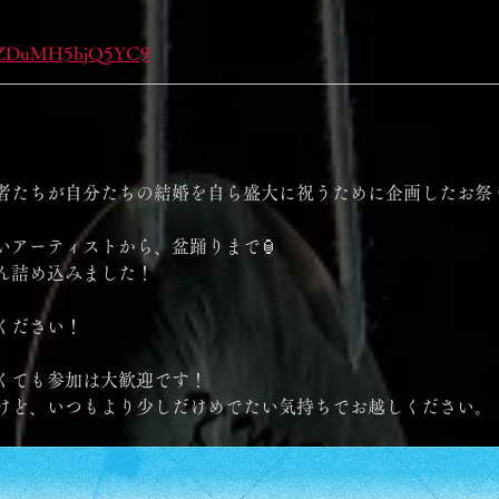
7NkZDuMH5bjQ5YC9
」
者たちが自分たちの結婚を自ら盛大に祝うために企画したお祭り
いアーティストから、盆踊りまで🏮
ん詰め込みました！
ください！
くても参加は大歓迎です！
けど、いつもより少しだけめでたい気持ちでお越しください。