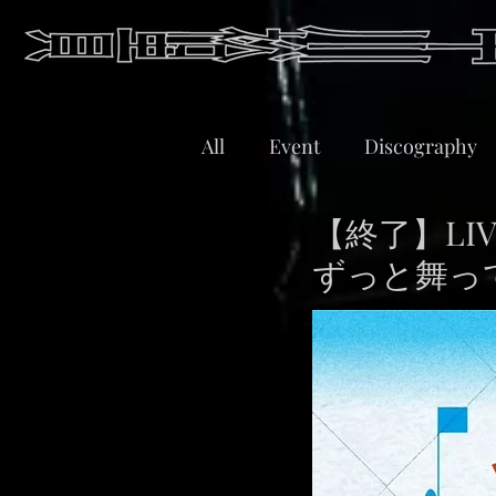
All
Event
Discography
【終了】LIV
ずっと舞って奏