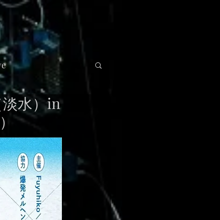
ve
（淡水）in
a）