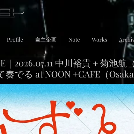
Profile
自主企画
Note
Works
Archi
E｜2026.07.11 中川裕貴＋菊池航
でる at NOON +CAFE（Osak