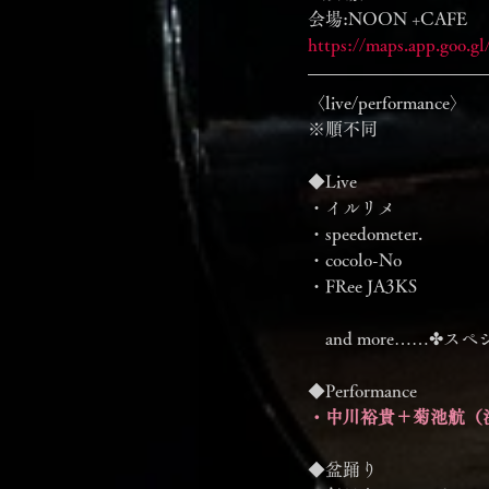
会場:NOON +CAFE
https://maps.app.go
〈live/performance〉
※順不同
◆Live
・イルリメ
・speedometer.
・cocolo-No
・FRee JA3KS
　and more……✤
◆Performance
・中川裕貴＋菊池航（
◆盆踊り