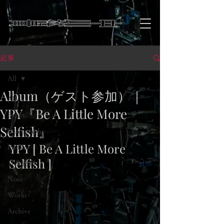
記事
All
Album（ゲスト参加）｜
All
YPY『Be A Little More
Event
Selfish』
Discography
YPY [ Be A Little More 
Profile
Selfish ]
自主企画
Note
Works
Archive