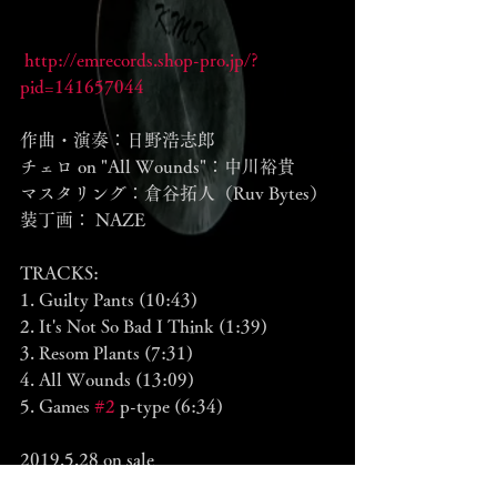
http://emrecords.shop-pro.jp/?
pid=141657044
作曲・演奏：日野浩志郎
チェロ on "All Wounds"：中川裕貴
マスタリング：倉谷拓人（Ruv Bytes）
装丁画： NAZE
TRACKS:
1. Guilty Pants (10:43)
2. It's Not So Bad I Think (1:39)
3. Resom Plants (7:31)
4. All Wounds (13:09)
5. Games 
#2
 p-type (6:34)
2019.5.28 on sale 