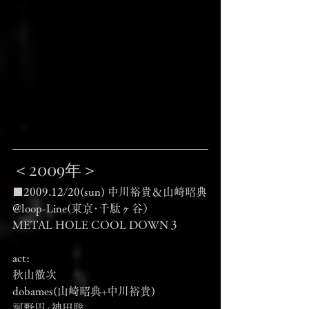
＜2009年＞
■2009.12/20(sun) 中川裕貴＆山崎昭典
@loop-Line(東京･千駄ヶ谷）
METAL HOLE COOL DOWN 3
act:
秋山徹次
dobames(山崎昭典+中川裕貴)
河野円+神田聡