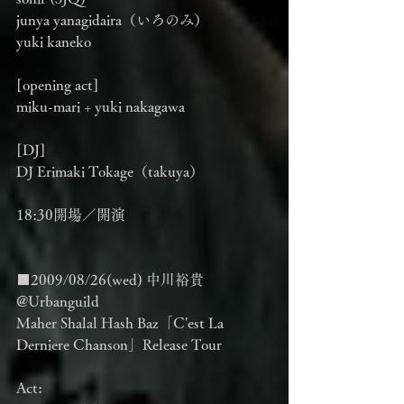
junya yanagidaira（いろのみ）
yuki kaneko
[opening act]
miku-mari + yuki nakagawa
[DJ]
DJ Erimaki Tokage（takuya）
18:30開場／開演
■2009/08/26(wed) 中川裕貴 
@Urbanguild
Maher Shalal Hash Baz「C'est La 
Derniere Chanson」Release Tour
Act: