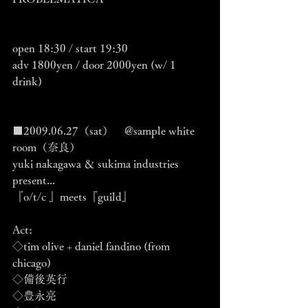
open 18:30 / start 19:30
adv 1800yen / door 2000yen (w/ 1 
drink)
■2009.06.27（sat）　@sample white 
room（奈良）
yuki nakagawa ＆ sukima industries 
present...
『o/t/c 』meets『guild』
Act:
◇tim olive + daniel fandino (from 
chicago)
◇備後英行
◇豊永亮