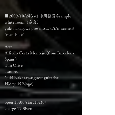
■2009/10/24(sat) 中川裕貴@sample 
white room（奈良）
yuki nakagawa presents..."o/t/c" scene.8
"man-hole"
Act:
Alfredo Costa Monteiro(from Barcelona, 
Spain )
Tim Olive
a snore.
Yuki Nakagawa(guest guitarist: 
Hideyuki Bingo)
open 18:00/start18:30/
charge 1500yen