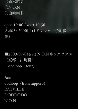
○鈴木昭男
○N.O.N
○山崎昭典
open 19:00 / start 19:30
入場料: 2000円 (1ドリンク／予約優
先）
■2009/07/04(sat) N.O.N @ソクラテス
（京都・出町柳）
「qodibop　tour」
Act:
qodibop（from sapporo）
RATVILLE
DODDODO
N.O.N