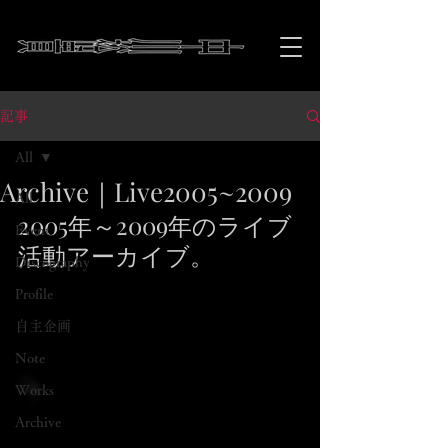
記事
All
Archive｜Live2005~2009
All
2005年～2009年のライブ
Event
活動アーカイブ。
Discography
Profile
自主企画
Note
Works
Archive