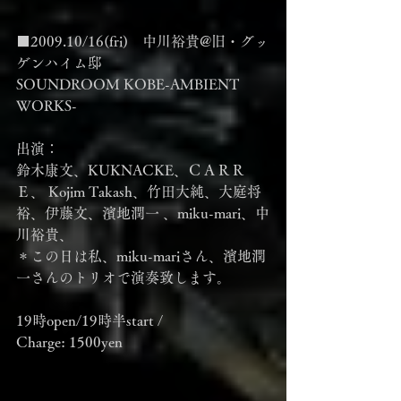
■2009.10/16(fri)　中川裕貴@旧・グッ
ゲンハイム邸
SOUNDROOM KOBE-AMBIENT 
WORKS-
出演：
鈴木康文、KUKNACKE、ＣＡＲＲ
Ｅ、 Kojim Takash、竹田大純、大庭将
裕、伊藤文、濱地潤一 、miku-mari、中
川裕貴、
＊この日は私、miku-mariさん、濱地潤
一さんのトリオで演奏致します。
19時open/19時半start /
Charge: 1500yen