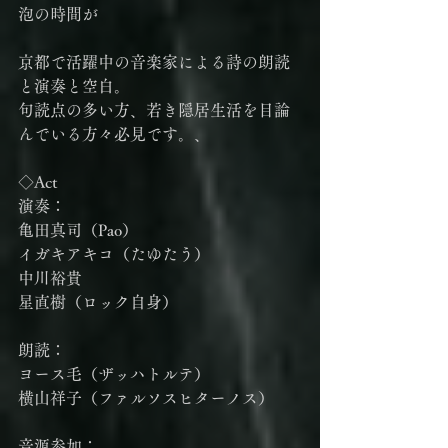
泡の時間が
京都で活躍中の音楽家による詩の朗読
と演奏と空白。
句読点の多い方、若き隠居生活を目論
んでいる方々必見です。、
◇Act
演奏：
亀田真司（Pao）
イガキアキコ（たゆたう）
中川裕貴
星直樹（ロック自身）
朗読：
ヨース毛（ザッハトルテ）
横山祥子（ファルソスヒターノス）
音源参加：