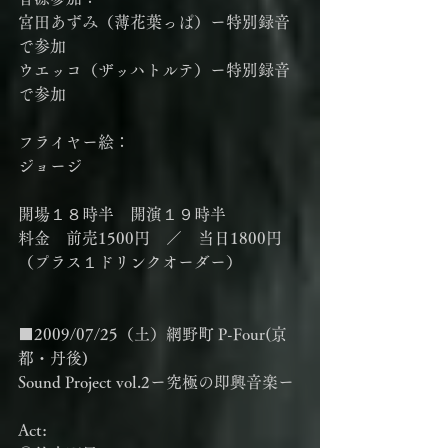
宮田あずみ（薄花葉っぱ）ー特別録音
で参加
ウエッコ（ザッハトルテ）ー特別録音
で参加
フライヤー絵：
ジョージ
開場１８時半　開演１９時半
料金　前売1500円　／　当日1800円
（プラス１ドリンクオーダー）
■2009/07/25（土）網野町 P-Four(京
都・丹後)
Sound Project vol.2ー究極の即興音楽ー
Act: