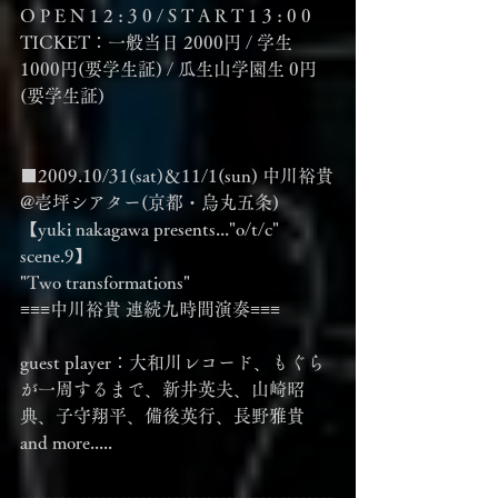
O P E N 1 2 : 3 0 / S T A R T 1 3 : 0 0
TICKET：一般当日 2000円 / 学生 
1000円(要学生証) / 瓜生山学園生 0円
(要学生証)
■2009.10/31(sat)＆11/1(sun) 中川裕貴
@壱坪シアター(京都・烏丸五条)
【yuki nakagawa presents..."o/t/c" 
scene.9】
"Two transformations" 
≡≡≡中川裕貴 連続九時間演奏≡≡≡
guest player：大和川レコード、もぐら
が一周するまで、新井英夫、山崎昭
典、子守翔平、備後英行、長野雅貴　
and more.....
-----------------------------------------------