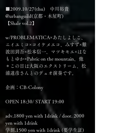
■2009.10/27(thu)　中川裕貴
@urbanguild(京都・木屋町)
【Shale vol.2】
w/PROBLEMATICA×あたしよしこ、
ニイユミコ×コイケメエコ、みすず×難
波田到吾×松本信一、マツキモエ×はな
もとゆか×Pabric on the mountain、他
＊この日は大阪のエクストリーム、松
浦達彦さんとのデュオ演奏です。
企画：CB-Colony
OPEN 18:30/ START 19:00
adv.1800 yen with 1drink / door. 2000 
yen with 1drink
学割.1500 yen with 1drink (要学生証)