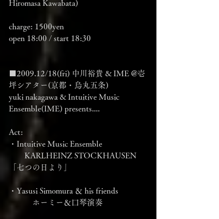
Hiromasa Kawabata)
charge: 1500yen
open 18:00 / start 18:30
■2009.12/18(fri) 中川裕貴 & IME @壱
坪シアター(京都・烏丸五条)
yuki nakagawa & Intuitive Music 
Ensemble(IME) presents....
Act:
・Intuitive Music Ensemble
　　KARLHEINZ STOCKHAUSEN 
「七つの日より」
・Yasusi Simomura ＆ his friends
　　　ホーミー＆口琴演奏