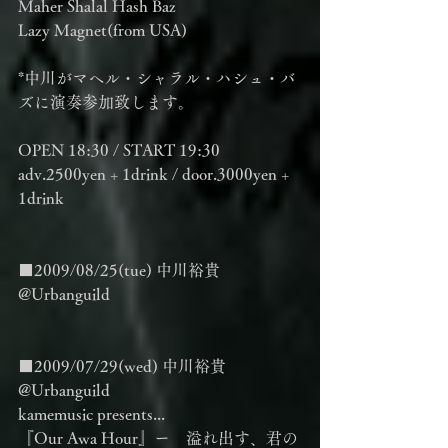
Maher Shalal Hash Baz
Lazy Magnet(from USA)
*中川がマヘル・シャラル・ハシュ・バ
ズに演奏参加致します。
OPEN 18:30 / START 19:30
adv.2500yen + 1drink / door.3000yen + 
1drink
■2009/08/25(tue) 中川裕貴 
@Urbanguild
■2009/07/29(wed) 中川裕貴 
@Urbanguild
kamemusic presents...
『Our Awa Hour』ー　溢れ出す、君の