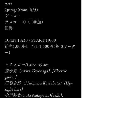
Act:
Qurage(from 山形)
グースー
ラスコー（中川参加）
回馬
OPEN 18:30 / START 19:00
前売1,000円、当日1,500円(各+2オーダ
ー)
＊ラスコー(Lascoux) are
豊永亮（Akira Toyonaga）[Electric 
guitar]
川端宏昌（Hiromasa Kawabata）[Up-
right bass]
中川裕貴(Yuki Nakagawa)[cello].
■2009/05/28(thu) 中川裕貴 