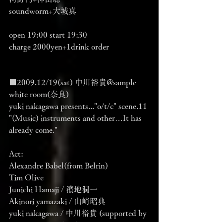
soundworm+大城真
open 19:00 start 19:30
charge 2000yen+1drink order
■2009.12/19(sat) 中川裕貴@sample 
white room(奈良)
yuki nakagawa presents..."o/t/c" scene.11 
"(Music) instruments and other…It has 
already come."
Act:
Alexandre Babel(from Belrin)
Tim Olive
Junichi Hamaji / 濱地潤一
Akinori yamazaki / 山崎昭典
yuki nakagawa / 中川裕貴 (supported by 