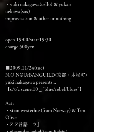
・yuki nakagawa(cello) & yukari 
uekawa(sax)
improvisation & other or nothing
open 19:00/start19:30
charge 500yen
■2009.11/24(tue) 
N.O.N@UrBANGUILD(京都・木屋町)
yuki nakagawa presents...
【o/t/c scene.10 _ "blue/rebel/blues"】
Act:
・stian westerhus(from Norway) & Tim 
Olive
・Z-Z言語「ウ」
・alexandre babel(from Belrin)