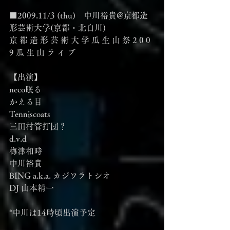
■2009.11/3 (thu)　中川裕貴@京都造
形芸術大学(京都・北白川)
京 都 造 形 芸 術 大 学 瓜 生 山 祭 2 0 0 
9 瓜 生 山 ラ イ ブ
【出演】
neco眠る
かえる目
Tenniscoats
三田村管打団？
d.v.d
梅津和時
中川裕貴
BING a.k.a. カジワラトシオ
DJ 山本精一
*中川は14時頃出演予定