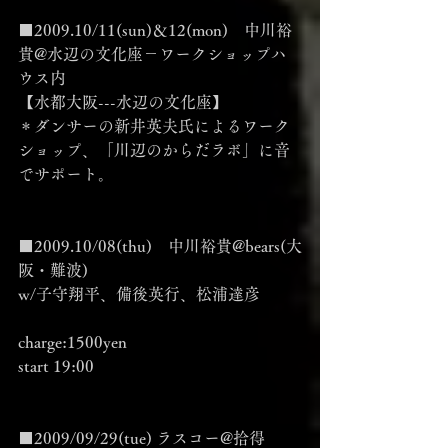
■2009.10/11(sun)＆12(mon)　中川裕
貴@水辺の文化座－ワークショップハ
ウス内
【水都大阪---水辺の文化座】
＊ダンサーの新井英夫氏によるワーク
ショップ、「川辺のからだラボ」に音
でサポート。
■2009.10/08(thu)　中川裕貴@bears(大
阪・難波)
w/子守翔平、備後英行、松浦達彦
charge:1500yen
start 19:00
■2009/09/29(tue) ラスコー@拾得