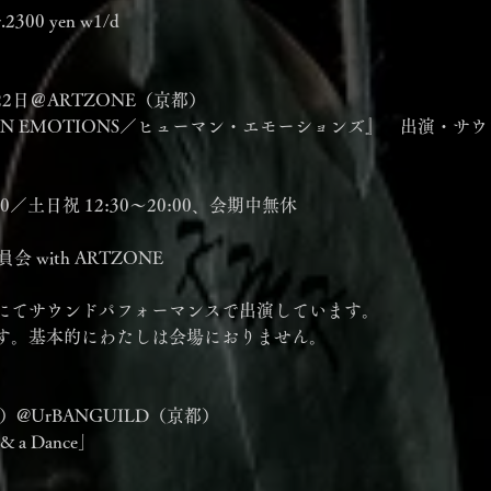
r.2300 yen w1/d
22日＠ARTZONE（京都）
N EMOTIONS／ヒューマン・エモーションズ』　出演・サ
:00／土日祝 12:30〜20:00、会期中無休
会 with ARTZONE
にてサウンドパフォーマンスで出演しています。
す。基本的にわたしは会場におりません。
e）@UrBANGUILD（京都）
 & a Dance」