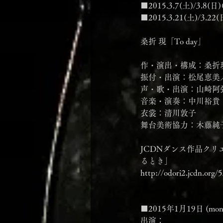
■2015.3.7(土)/3.8(日)
■2015.3.21(土)/
桑折 現「To day」
作・演出・構成：桑折
振付・出演：松尾恵美
声・歌・出演：山崎阿
音楽・演奏：中川裕貴
衣裳：清川敦子
舞台美術協力：木藤純
JCDNダンス作品クリ
るとき」
http://odori2.jcdn.org/5
■2015年1月19日 (mo
出演：