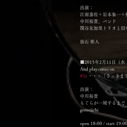
出演：
江南泰佐＋岩本象一＋
中川裕貴、バンド
関谷友加里トリオと田
仙石 彬人
■2015年2月11日
And play=enso on
#1
: ・・・「さっき
出演：
中川裕貴
もぐらが一周するまで
genseiichi
open 18:00 / start 19:0