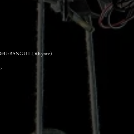
@UrBANGUILD(Kyoto)
t-
」