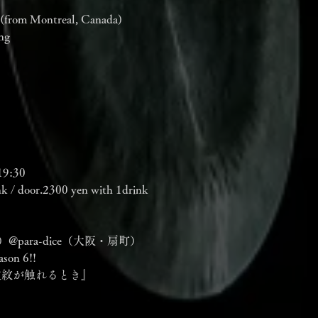
 (from Montreal, Canada)
ng
19:30
k / door.2300 yen with 1drink
）@para-dice（大阪・扇町）
ason 6!!
s『波紋が触れるとき』