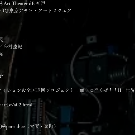
＠Art Theater dB 神戸
3.22(日)＠東京アサヒ・アートスクエア
現
／今村達紀
弥
子
エイション＆全国巡回プロジェクト「踊りに行くぜ！！II - 世
/artist/a02.html
n)@para-dice（大阪・扇町）