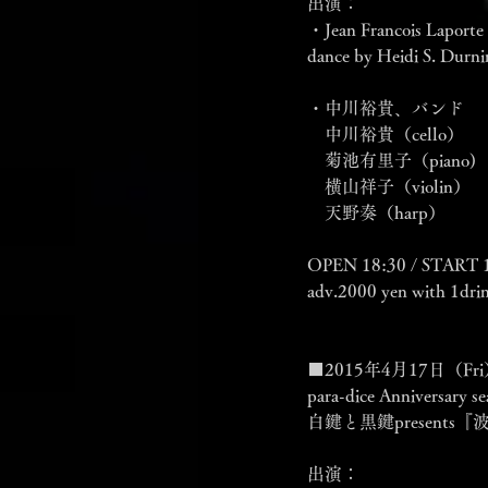
出演：
・Jean Francois Laporte
dance by Heidi S. Durni
・中川裕貴、バンド
　中川裕貴（cello）
　菊池有里子（piano)
　横山祥子（violin）
　天野奏（harp）
OPEN 18:30 / START 
adv.2000 yen with 1drin
■2015年4月17日（Fri
para-dice Anniversary se
白鍵と黒鍵present
出演：