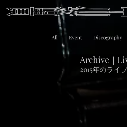
All
Event
Discography
Archive｜Li
2015年のラ