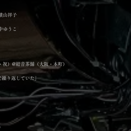
横山祥子
中ゆうこ
（水・祝）@結音茶舗（大阪・本町）
まで繰り返していた」
0