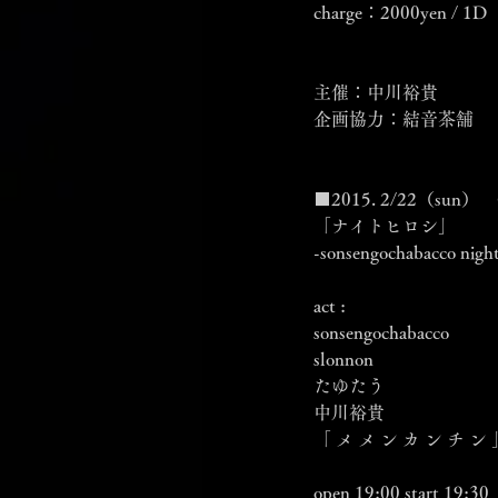
charge：2000yen / 1D
主催：中川裕貴
企画協力：結音茶舗
■2015. 2/22（sun）　
「ナイトヒロシ」
-sonsengochabacco nigh
act :
sonsengochabacco
slonnon
たゆたう
中川裕貴
「 メ メ ン カ ン チ ン 
open 19:00 start 19:30