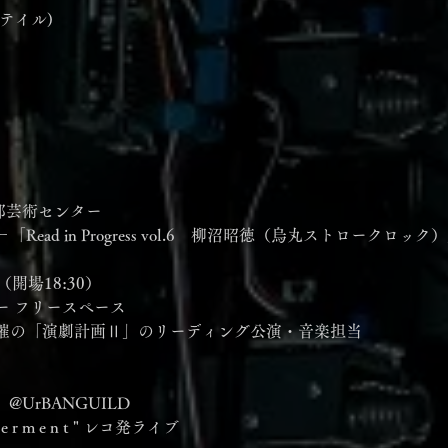
ターテイル)
京都芸術センター
ead in Progress vol.6　柳沼昭徳（烏丸ストロークロック
　（開場18:30）
ー フリースペース
催の「演劇計画Ⅱ」のリーディング公演・音楽担当
@UrBANGUILD
 f e r m e n t " レコ発ライブ