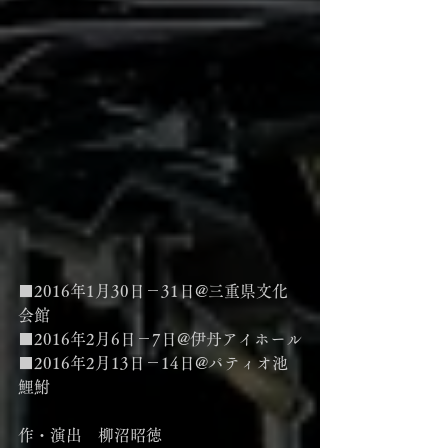
■2016年1月30日－31日@三重県文化
会館
■2016年2月6日－7日@伊丹アイホール
■2016年2月13日－14日@パティオ池
鯉鮒
作・演出　柳沼昭徳