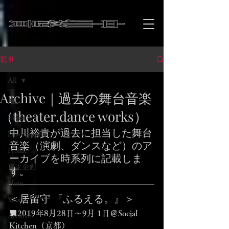
記事
All
Archive｜過去の舞台音楽
All
（theater,dance works）
Event
中川裕貴が過去に担当した舞台
Discography
音楽（演劇、ダンスなど）のア
Profile
ーカイブを時系列に記載しま
自主企画
す。
Note
＜居留守 『ふるえる。』＞
Works
■2019年8月28日～9月 1日＠Social 
Archive
Kitchen（京都）