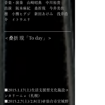
音楽・演奏　山崎昭典　中川裕貴
出演　阪本麻紀　桑折現　今井美佐
穂　小熊ヒデジ　新田あけみ　浅井浩
介　イトウエリ
＜桑折 現「To day」＞
■2015.1.17(土)生活支援型文化施設コ
ンカリーニョ（札幌）
■2015.2.7(土)/2.8(日)＠仙台市宮城野