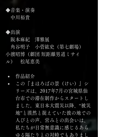
◆音楽・演奏
　中川裕貴
◆出演
　阪本麻紀　澤雅展
　角谷明子　小菅紘史（第七劇場）　
小濱昭博（劇団 短距離男道ミサイ
ル）　松尾恵美
作品紹介
この『まほろばの景（けい）』シ
リーズは、2017年7月の宮城県仙
台市での滞在制作からスタートし
ました。東日本大震災以降、“被災
地”と漠然と捉えていた彼の地での
人びとの声、営みとの出会いは、
私たちが日常無意識に感じるあら
ゆる隔たりとの対峙でもありまし