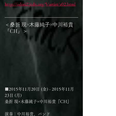
http://odori2.jcdn.org/5/artist/a02.html
＜桑折 現×木藤純子×中川裕貴
『CH』＞
■2015年11月20日 (金) - 2015年11月
23日 (月)
桑折 現×木藤純子×中川裕貴『CH』
演奏｜中川裕貴、バンド