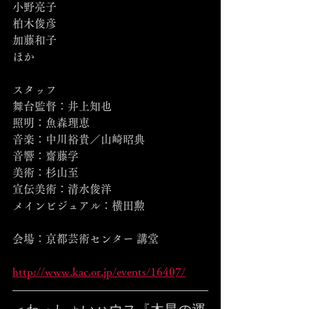
小野亮子
柏木俊彦
加藤和子
ほか
スタッフ
舞台監督：井上知也
照明：魚森理恵
音楽：中川裕貴／山崎昭典
音響：齋藤学
美術：杉山至
宣伝美術：清水俊洋
メインビジュアル：横田勲
会場：京都芸術センター 講堂
http://www.kac.or.jp/events/16407/
＜わっしょいハウス『木星の運