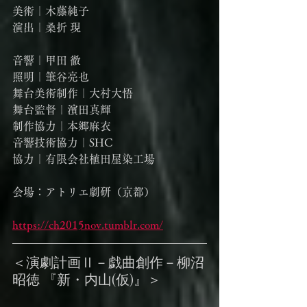
美術｜木藤純子
演出｜桑折 現
音響｜甲田 徹
照明｜筆谷亮也
舞台美術制作｜大村大悟
舞台監督｜濱田真輝
制作協力｜本郷麻衣
音響技術協力｜SHC
協力｜有限会社植田屋染工場
会場：アトリエ劇研（京都）
https://ch2015nov.tumblr.com/
＜演劇計画Ⅱ－戯曲創作－柳沼
昭徳 『新・内山(仮)』＞