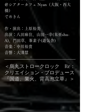
＠シアターカフェ Nyan（大阪・西大
橋）
でめきん
作・演出：上原裕美
出演：八田麻住、山田一幸(朱亜shu-
A)、門田草、峯素子(遊気舎) 
音楽：中川裕貴
音響：大澤慧
＜烏丸ストロークロック　Re：
クリエイション・プロデュース
『国道、業火、背高泡立草』＞