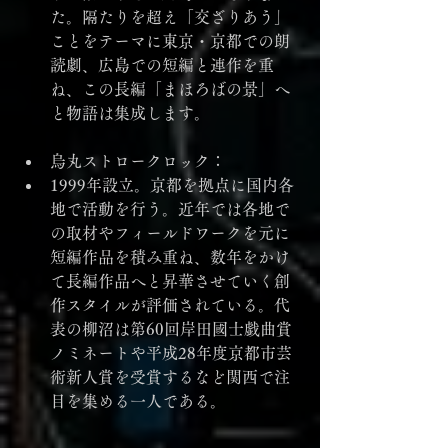
た。隔たりを超え「交ざりあう」
ことをテーマに東京・京都での朗
読劇、広島での短編と連作を重
ね、この長編「まほろばの景」へ
と物語は集成します。
烏丸ストロークロック：
1999年設立。京都を拠点に国内各
地で活動を行う。近年では各地で
の取材やフィールドワークを元に
短編作品を積み重ね、数年をかけ
て長編作品へと昇華させていく創
作スタイルが評価されている。代
表の柳沼は第60回岸田國士戯曲賞
ノミネートや平成28年度京都市芸
術新人賞を受賞するなど関西で注
目を集める一人である。