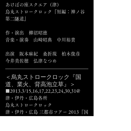
あけぼの座スクエア（津）
烏丸ストロークロック『短編：神ノ谷
第二隧道』
作・演出　柳沼昭徳
音楽・演奏　山崎昭典　中川裕貴
出演　阪本麻紀　桑折現　柏木俊彦　
今井美佐穂　弘津なつめ
＜烏丸ストロークロック『国
道、業火、背高泡立草』＞
■2013.3/15,16,17,22,23,24,30,31@
津・伊丹・広島各所
烏丸ストロークロック
津・伊丹・広島 三都市ツアー 2013『国
道、業火、背高泡立草』