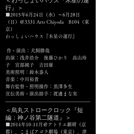
行』＞
■2015年6月24日（水）～6月28日
（日）＠3331 Arts Chiyoda　B104（東
京）
わっしょいハウス『木星の運行』
 作・演出：犬飼勝哉
出演：浅井浩介　後藤ひかり　高山玲
子　宮部純子　吉田庸
美術照明：鈴木泰人
音楽：中川裕貴
舞台監督・照明操作：黒澤多生
宣伝美術・演出助手：渡邊まな実 
＜烏丸ストロークロック『短
編：神ノ谷第二隧道』＞
■2014年10-11月＠アトリエ劇研（京
都）、こまばアゴラ劇場（東京）、津