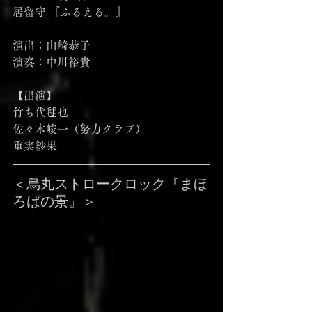
居留守 『ふるえる。』
演出：山崎恭子
演奏：中川裕貴
【出演】
竹ち代毬也
佐々木峻一（努力クラブ）
重実紗果
＜烏丸ストロークロック『まほ
ろばの景』＞