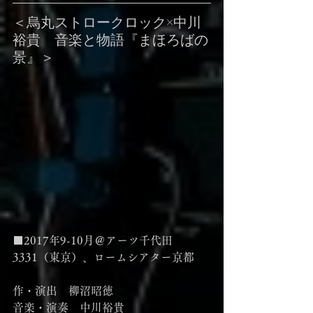
＜烏丸ストロークロック×中川
裕貴　音楽と物語『まほろばの
景』＞
■2017年9-10月＠アーツ千代田
3331（東京）、ロームシアター京都
作・演出　柳沼昭徳
音楽・演奏　中川裕貴