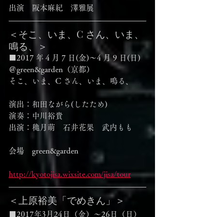
出演　阪本麻紀　澤雅展
＜​そこ、いま、C さん、いま、
鳴る、＞
■2017 年 4 月 7 日(金)〜4 月 9 日(日)
＠green&garden（京都）
​そこ、いま、C さん、いま、鳴る、
演出：和田ながら(したため)
演奏：中川裕貴
出演：穐月萌　石井花果　武内もも
会場　green&garden
http://kyotojisa.wixsite.com/jisa/tour
＜上原裕美「でめきん」＞
■2017年3月24日（金）～26日（日）