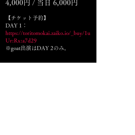
4,000円 / 当日 6,000円
【チケット予約】
DAY 1：
https://toritomokai.zaiko.io/_buy/1u
Ur:Rx:a7d29
※goat出演はDAY 2のみ。
主催：株式会社鳥友会
共催：ロームシアター京都（公益財団
法人京都市音楽芸術文化振興財団）
※詳細は後日発表
Event