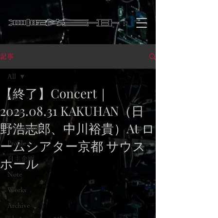
記事
All
【終了】Concert｜
All
2023.08.31 KAKUHAN（日
Event
野浩志郎、中川裕貴）At ロ
Discography
ームシアター京都 サウス
Profile
ホール
自主企画
Note
Works
Archive