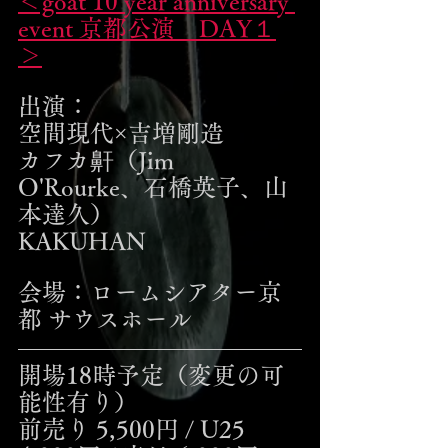
＜goat 10 year anniversary 
event 京都公演　DAY１
＞
出演：
空間現代×吉増剛造
カフカ鼾（Jim 
O'Rourke、石橋英子、山
本達久）
KAKUHAN
会場：ロームシアター京
都 サウスホール
開場18時予定（変更の可
能性有り）
前売り 5,500円 / U25 