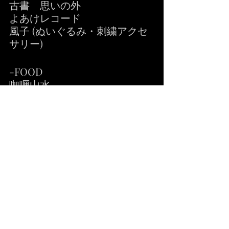
古書　思いの外
よあけレコード
風子 (ぬいぐるみ・刺繍アクセ
サリー)
-FOOD
咖喱山水
ゆすらご
カレー屋クスン
NEU(from バー下戸)
Archive