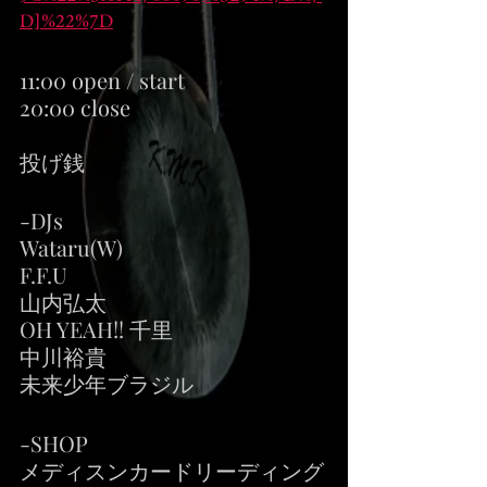
D]%22%7D
11:00 open / start
20:00 close
投げ銭
-DJs
Wataru(W)
F.F.U
山内弘太
OH YEAH!! 千里
中川裕貴
未来少年ブラジル
-SHOP
メディスンカードリーディング