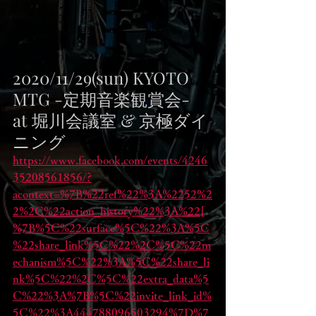
2020/11/29(sun) KYOTO 
MTG -定期音楽観賞会-
at 堀川会議室 & 京極ダイ
ニング
https://www.facebook.com/events/4246
35208561856/?
acontext=%7B%22ref%22%3A%2252%2
2%2C%22action_history%22%3A%22[
%7B%5C%22surface%5C%22%3A%5C
%22share_link%5C%22%2C%5C%22m
echanism%5C%22%3A%5C%22share_li
nk%5C%22%2C%5C%22extra_data%5
C%22%3A%7B%5C%22invite_link_id%
5C%22%3A444788096503294%7D%7