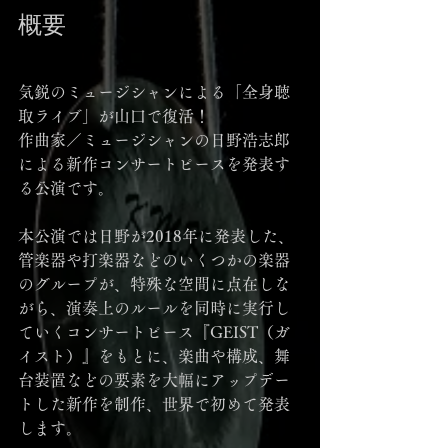
概要
気鋭のミュージシャンによる「全身聴
取ライブ」が山口で復活！
作曲家／ミュージシャンの日野浩志郎
による新作コンサートピースを発表す
る公演です。
本公演では日野が2018年に発表した、
管楽器や打楽器などのいくつかの楽器
のグループが、特殊な空間に点在しな
がら、演奏上のルールを同時に実行し
ていくコンサートピース『GEIST（ガ
イスト）』をもとに、楽曲や構成、舞
台装置などの要素を大幅にアップデー
トした新作を制作、世界で初めて発表
します。