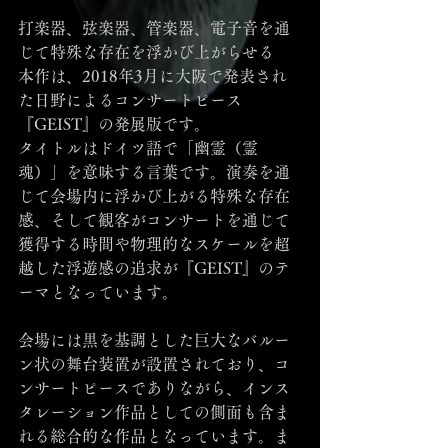
打楽器、弦楽器、管楽器、電子音を通
じて特殊な存在を浮かび上がらせる
本作は、2018年3月に大阪で発表され
た日野によるコンサートピース
『GEIST』の発展版です。
タイトルはドイツ語で「幽霊（霊
魂）」を意味する言葉です。演奏を通
じて会場内に浮かび上がる特殊な存在
感、そして観客がコンサートを通じて
獲得する時間や物理的なスケールを超
越した浮遊感の追求が『GEIST』のテ
ーマとなっています。
会場には黒を基調とした巨大なバルー
ン状の舞台装置が設置されており、コ
ンサートピースでありながら、インス
タレーション作品としての側面も含ま
れる総合的な作品となっています。ま