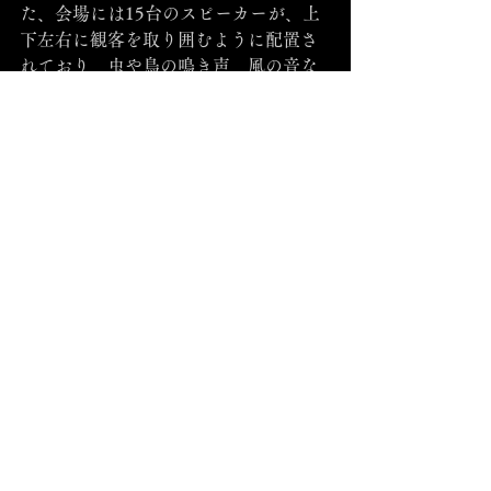
た、会場には15台のスピーカーが、上
下左右に観客を取り囲むように配置さ
れており、虫や鳥の鳴き声、風の音な
どの野外で録音された音源や電子音が
再生されます。さらに、会場のそこか
しこに点在する14人の打楽器、管楽
器、弦楽器の奏者たちが、あるルール
をもって演奏を展開。その音が、スピ
ーカーからの音と交わることで、同時
多発的な音の振る舞いが、会場に特殊
な一体感を生み出します。多くの観客
を集め、高い評価を受けながらも、特
殊な形態の作品ゆえに再演は不可能と
されていた『GEIST』でしたが、今
回、そのテーマを引き継ぎながら、大
幅にバージョンアップして復活。日野
がこれまで試みてきた数々の作曲アプ
ローチのさらなる拡張を試みるととも
に、構成や舞台装置などの要素も一新