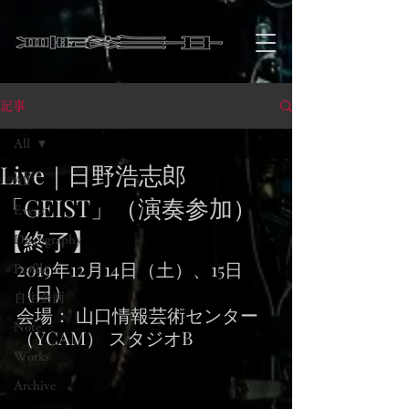
記事
All
Live｜日野浩志郎
All
「GEIST」（演奏参加）
Event
【終了】
Discography
2019年12月14日（土）、15日
Profile
（日）
自主企画
会場： 山口情報芸術センター
Note
（YCAM） スタジオB
Works
Archive