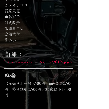
カメイナホコ
石原只寛
角谷京子
阿武絵美
米澤真由美
安部浩信
柳あい
 詳細：
https://www.ycam.jp/events/2019/geist/
料金
【前売り】一般3,500円／any会員2,500
円／特別割引2,500円／25歳以下2,000
円