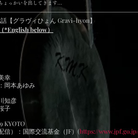
ちょっかいを出してきます…
【グラヴィひょん Gravi-hyon】
nglish below）
美幸
：岡本あゆみ
川知彦
桜子
9 KYOTO
信）：国際交流基金（JF）(
https://www.jpf.go.jp