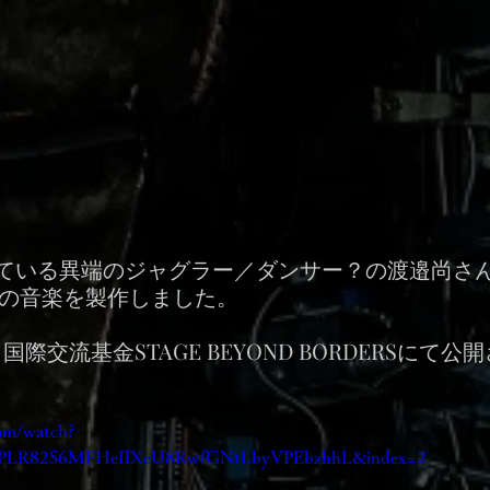
ている異端のジャグラー／ダンサー？の渡邉尚さ
on」の音楽を製作しました。
り国際交流基金STAGE BEYOND BORDERSにて
om/watch?
=PLR82S6MFHeIlXeU8RwfGNtLbyVPEbzhhL&index=2