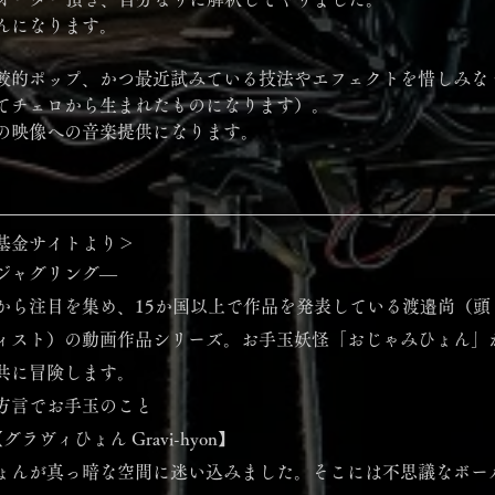
んになります。
較的ポップ、かつ最近試みている技法やエフェクトを惜しみな
てチェロから生まれたものになります）。
の映像への音楽提供になります。
基金サイトより＞
ジャグリング―
から注目を集め、15か国以上で作品を発表している渡邉尚（頭
ィスト）の動画作品シリーズ。お手玉妖怪「おじゃみひょん」
共に冒険します。
方言でお手玉のこと
ヴィひょん Gravi-hyon】
ょんが真っ暗な空間に迷い込みました。そこには不思議なボー