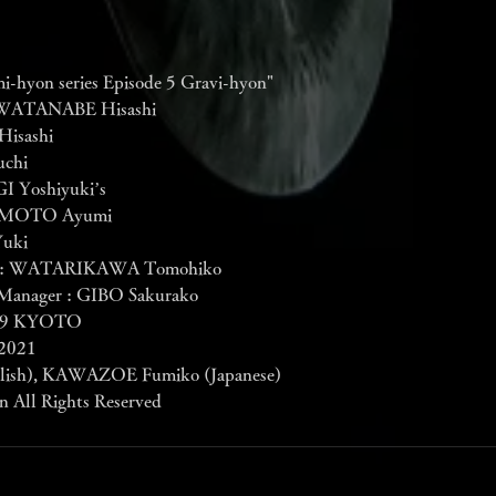
i-hyon series Episode 5 Gravi-hyon"
 : WATANABE Hisashi
isashi
uchi 
I Yoshiyuki’s
OKAMOTO Ayumi
uki
aphy: WATARIKAWA Tomohiko
Manager : GIBO Sakurako 
 E9 KYOTO
 2021
ish), KAWAZOE Fumiko (Japanese)
n All Rights Reserved