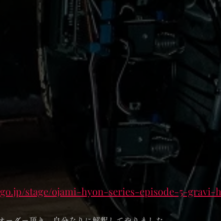
pf.go.jp/stage/ojami-hyon-series-episode-5-gravi-
でオーダー頂き、自分なりに解釈してやりました。