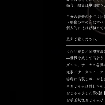
録音、編集は甲田徹さ
自分の音楽の中では比
（映像の中の音はすべ
個人的にはほぼ初めて
是非ご覧ください。
＜作品概要／国際交流
―世界を旅して出会う
ダンス、サーカス各界
究家／サーカスアーテ
場所に出現しボールと
※おじゃみは西日本の
おじゃみひょん第5話【グラ
お手玉妖怪おじゃみひ