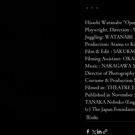
・・・
Hisashi Watanabe "Ojam
Playwright, Direction
Juggling: WATANABE H
Production: Atama to K
Film & Edit : SAKURAG
Filming Assistant: 
Music : NAKAGAWA Y
Director of Photogr
Costume & Production 
Filmed in: THEATRE
Published in November
TANAKA Nobuko (Engl
(c) The Japan Foundatio
Works