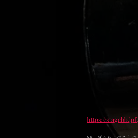
https://stagebb.j
SFっぽさをとのこと