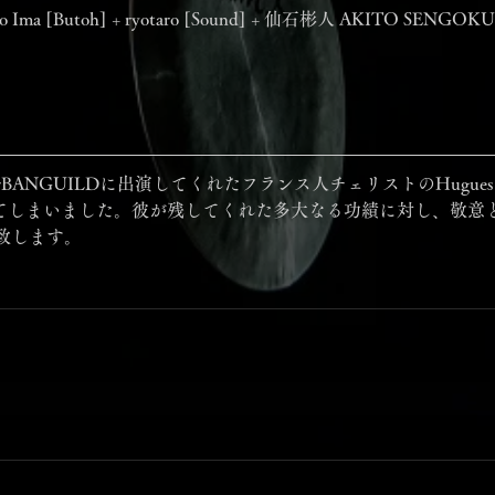
ma [Butoh] + ryotaro [Sound] + 仙石彬人 AKITO SENGOKU
BANGUILDに出演してくれたフランス人チェリストのHugues V
なってしまいました。彼が残してくれた多大なる功績に対し、敬意
致します。