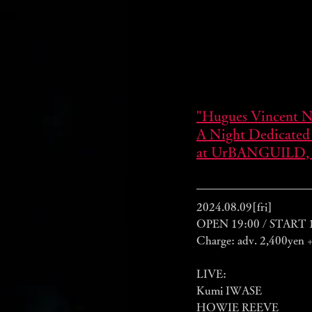
"Hugues Vincent Ni
A Night Dedicated
at UrBANGUILD, 
2024.08.09[fri] 
OPEN 19:00 / START 
Charge: adv. 2,400yen +
LIVE:
Kumi IWASE
HOWIE REEVE