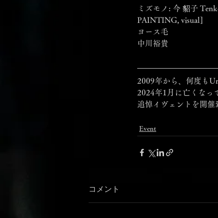
ミズモノ: 今 貂子 Tenko I
PAINTING, visual]
ヨース毛
中川裕貴
2009年から、何度もUr
2024年1月に亡く
追悼イヴェントを開催
Event
コメント