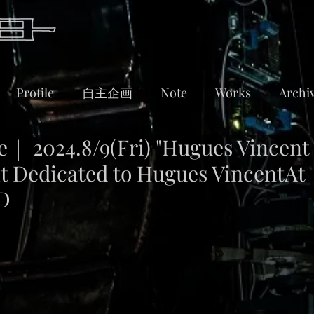
Profile
自主企画
Note
Works
Archi
2024.8/9(Fri) "Hugues Vincent 
ht Dedicated to Hugues VincentAt
D