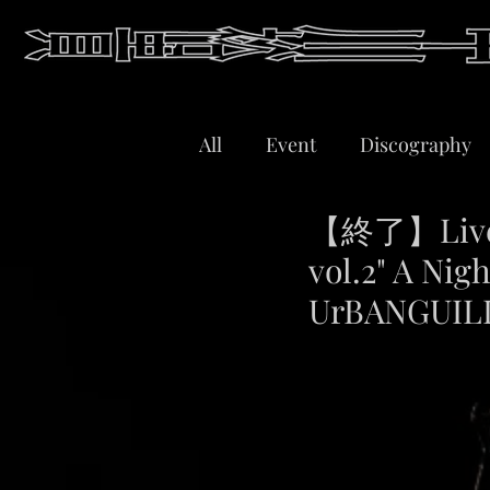
All
Event
Discography
【終了】Live｜ 
vol.2" A Nig
UrBANGUIL