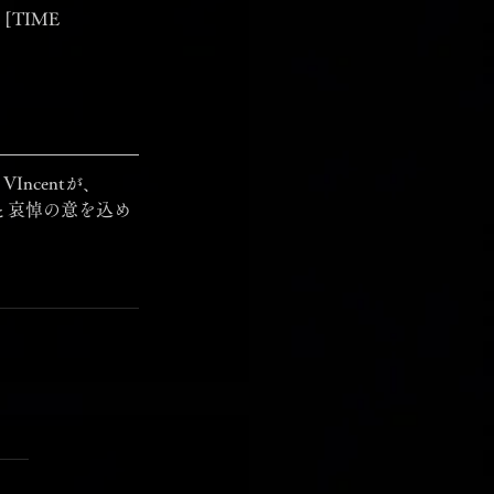
 [TIME 
Incentが、
と哀悼の意を込め