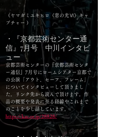
（ヤマガミユキヒロ《窓の光Ⅵ》キャ
プチャー ）
・『京都芸術センター通
信』7月号　中川インタビ
ュー
京都芸術センターの『京都芸術センタ
ー通信』7月号にロームシアター京都で
の公演「アウト、セーフ、フレーム」
についてインタビューして頂きまし
た。リンク先から読んで頂けます。作
品の概要や発表に至る経緯やこれまで
のことを少し話しています。 
https://kac.or.jp/28828/