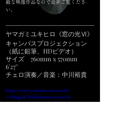
敵な映像作品なので是非ご覧くださ
い。
ヤマガミユキヒロ《窓の光Ⅵ》
キャンバスプロジェクション
（紙に鉛筆、HDビデオ）
サイズ　760mm x 570mm　
6'27''
チェロ演奏／音楽：中川裕貴
https://www.youtube.com/watch?
v=X6ugoeC5rsE&feature=youtu.be