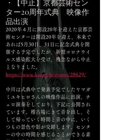
・【中止】京都芸術セン
ター20周年式典　映像作
品出演
2020年４月に開設20年を迎えた京都芸
術センターは開設20年を迎え、本来で
あれば5月30日、31日に記念式典を開
催する予定でしたが、新型コロナウイ
ルス感染拡大を受け、残念ながら中止
となりました。
https://www.kac.or.jp/events/28629/
中川は式典中で発表予定でしたヤマガ
ミユキヒロさんの映像作品に出演、チ
ェロ演奏をしており、下記に公開され
ています。稽古場にきて音を出し、そ
して帰っていく時間と音の中に、いく
つもの景色や影が交錯します。センタ
ーの中の時間を感じることができる素