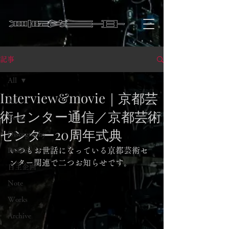
記事
All
Interview&movie｜京都芸
All
術センター通信／京都芸術
Event
センター20周年式典
Discography
いつもお世話になっている京都芸術セ
Profile
ンター関連で二つお知らせです。
自主企画
Note
Works
Archive