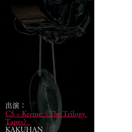
出演：
CS + Kreme（The Trilogy 
Tapes）
KAKUHAN