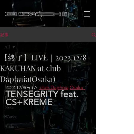
記事
All
【終了】LIVE｜2023.12/8
All
KAKUHAN at club
Event
Daphnia(Osaka)
Discography
2023.12/8(Fri) At
 club Daphnia,Osaka  
Profile
TENSEGRITY feat. 
自主企画
CS+KREME
Note
Works
Archive