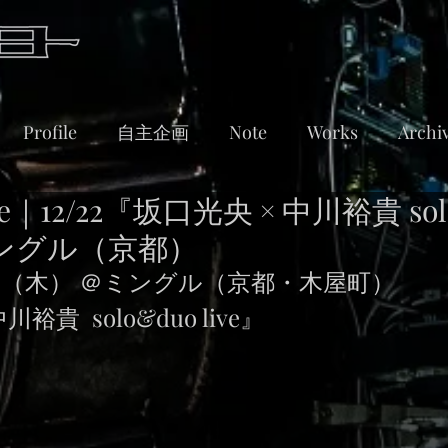
Profile
自主企画
Note
Works
Archi
｜12/22『坂口光央 × 中川裕貴 sol
t ミングル（京都）
22日（木） ＠ミングル（京都・木屋町）
川裕貴  solo&duo live』