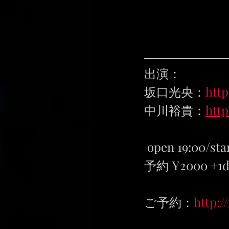
出演：
坂口光央：
http
中川裕貴：
http
 open 19:00/sta
予約 ¥2000 +1dr
ご予約：
http:/