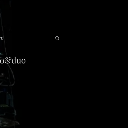
ve
o&duo