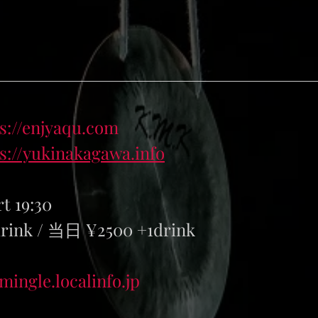
s://enjyaqu.com
s://yukinakagawa.info
rt 19:30
ink / 当日 ¥2500 +1drink 
/mingle.localinfo.jp