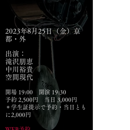
2023年8月25日（金）京
都・外
出演：
滝沢朋恵
中川裕貴
空間現代
開場 19:00　開演 19:30
予約 2,500円　当日 3,000円
＊学生証提示で予約・当日とも
に2,000円
WEB予約