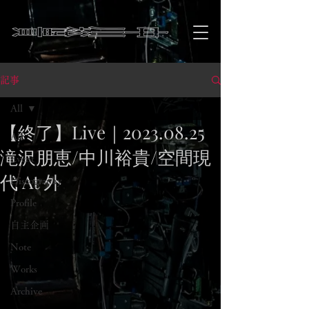
記事
All
【終了】Live｜2023.08.25
All
滝沢朋恵/中川裕貴/空間現
Event
代 At 外
Discography
Profile
自主企画
Note
Works
Archive