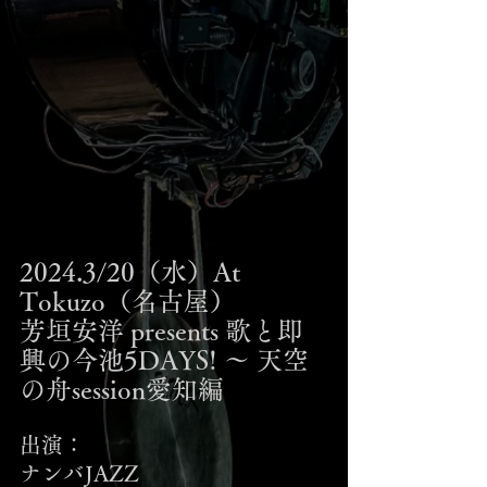
2024.3/20（水）At 
Tokuzo（名古屋）
芳垣安洋 presents 歌と即
興の今池5DAYS! ～ 天空
の舟session愛知編
出演：
ナンバJAZZ