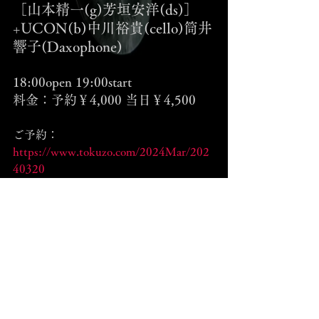
［山本精一(g)芳垣安洋(ds)］
+UCON(b)中川裕貴(cello)筒井
響子(Daxophone)
18:00open 19:00start
料金：予約￥4,000 当日￥4,500
ご予約：
https://www.tokuzo.com/2024Mar/202
40320
Event
コメント