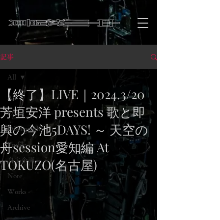
記事
All
【終了】LIVE｜2024.3/20
All
芳垣安洋 presents 歌と即
Event
興の今池5DAYS! ～ 天空の
Discography
舟session愛知編 At
Profile
TOKUZO(名古屋)
自主企画
Note
Works
Archive