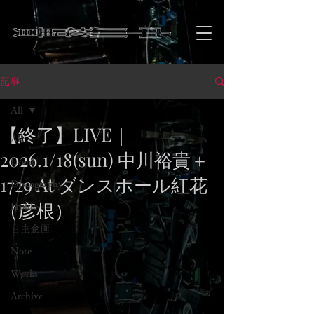
記事
All
【終了】LIVE｜
All
2026.1/18(sun) 中川裕貴＋
Event
1729 At ダンスホール紅花
Discography
（彦根）
Profile
自主企画
Note
Works
Archive