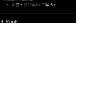
中川裕貴＋1729(a.k.a DJ威力)
コメント
コメントを追加…
© Yuki Nakagawa