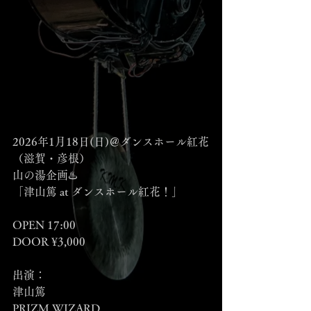
2026年1月18日(日)＠ダンスホール紅花
（滋賀・彦根）
山の湯企画♨️
「津山篤 at ダンスホール紅花！」
OPEN 17:00
DOOR ¥3,000
出演：
津山篤
PRIZM WIZARD