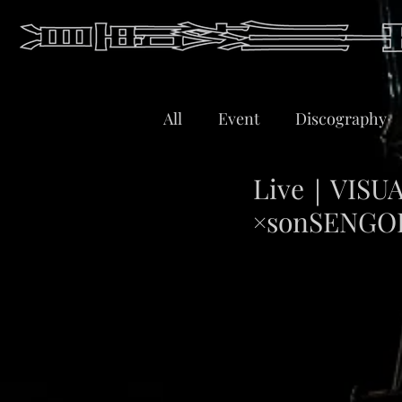
All
Event
Discography
Live｜VIS
×sonSENG