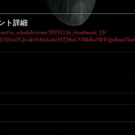
ント詳細
.net/ur_schedule/event/20191116_visualmusic_13?
X21X5enTCJr-idvNA5oLs614ST3BuUVShkKn5WFQmKmuTim