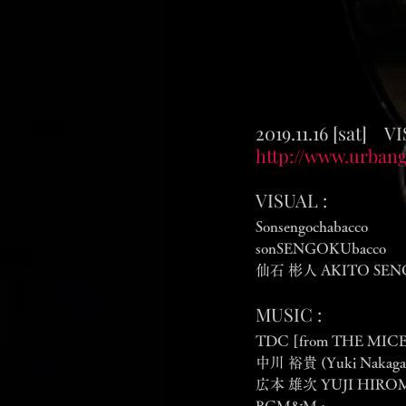
2019.11.16 [sat]
http://www.urbang
VISUAL :
Sonsengochabacco
sonSENGOKUbacco
仙石 彬人 AKITO SE
MUSIC :
TDC [from THE MIC
中川 裕貴 (Yuki Nakaga
広本 雄次 YUJI HIR