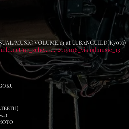
　VISUAL/MUSIC VOLUME.13 at UrBANGUILD(Kyoto)
uild.net/ur_sche…/…/20191116_visualmusic_13
NGOKU
ETEETH]
wa)
OMOTO