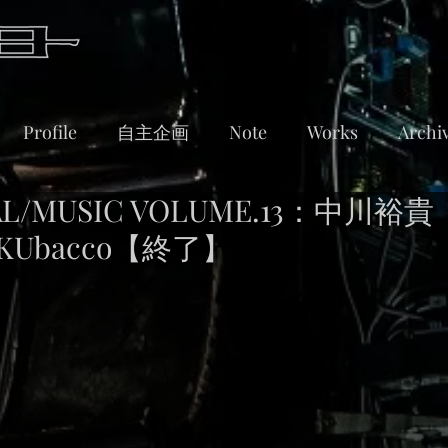
Profile
自主企画
Note
Works
Archi
UAL/MUSIC VOLUME.13：中川裕貴
OKUbacco【終了】