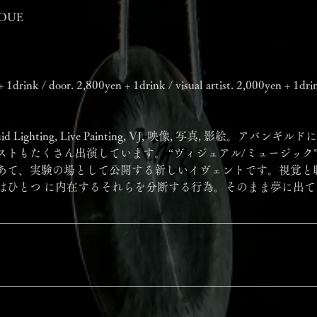
OUE
 1drink / door. 2,800yen + 1drink / visual artist. 2,000yen + 1dri
g, Liquid Lighting, Live Painting, VJ, 映像, 写真, 影絵。ア
ストもたくさん出演しています。 “ヴィジュアル/ミュージック
あて、実験の場として公開する新しいイヴェントです。視覚と
はひとつ に内在するそれらを分断する行為。そのまま夢に出
）