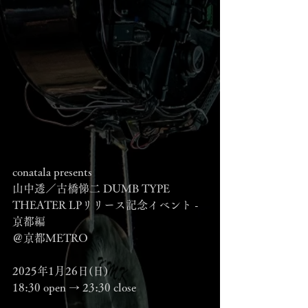
conatala presents 
山中透／古橋悌二 DUMB TYPE 
THEATER LPリリース記念イベント - 
京都編
＠京都METRO
2025年1月26日(日) 
18:30 open → 23:30 close