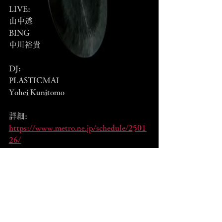
LIVE:
山中透
BING
中川裕貴
DJ:
PLASTICMAI
Yohei Kunitomo
詳細:
https://www.metro.ne.jp/schedule/2501
26/
Event