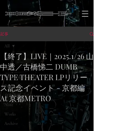
記事
All
【終了】LIVE｜2025.1/26 山
All
中透／古橋悌二 DUMB
Event
TYPE THEATER LPリリー
Discography
ス記念イベント - 京都編
Profile
At 京都METRO
自主企画
Note
Works
Archive