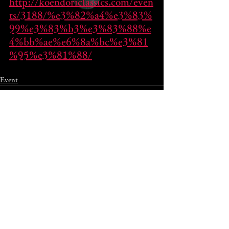
http://koendoriclassics.com/even
ts/3188/%e3%82%a4%e3%83%
99%e3%83%b3%e3%83%88%e
4%bb%ae%e6%8a%bc%e3%81
%95%e3%81%88/
Event
コメント
コメントを追加…