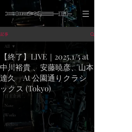
記事
All
【終了】LIVE｜2025.1/5 at
All
中川裕貴 、安藤暁彦、山本
Event
達久 At 公園通りクラシ
Discography
ックス (Tokyo)
Profile
自主企画
Note
Works
Archive