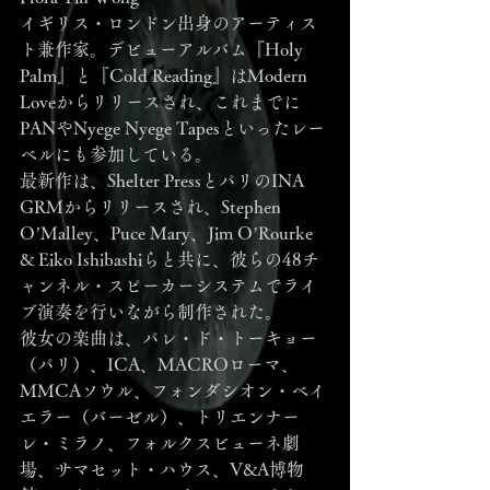
イギリス・ロンドン出身のアーティス
ト兼作家。デビューアルバム『Holy 
Palm』と『Cold Reading』はModern 
Loveからリリースされ、これまでに
PANやNyege Nyege Tapesといったレー
ベルにも参加している。
最新作は、Shelter PressとパリのINA 
GRMからリリースされ、Stephen 
O’Malley、Puce Mary、Jim O’Rourke 
& Eiko Ishibashiらと共に、彼らの48チ
ャンネル・スピーカーシステムでライ
ブ演奏を行いながら制作された。
彼女の楽曲は、パレ・ド・トーキョー
（パリ）、ICA、MACROローマ、
MMCAソウル、フォンダシオン・ベイ
エラー（バーゼル）、トリエンナー
レ・ミラノ、フォルクスビューネ劇
場、サマセット・ハウス、V&A博物