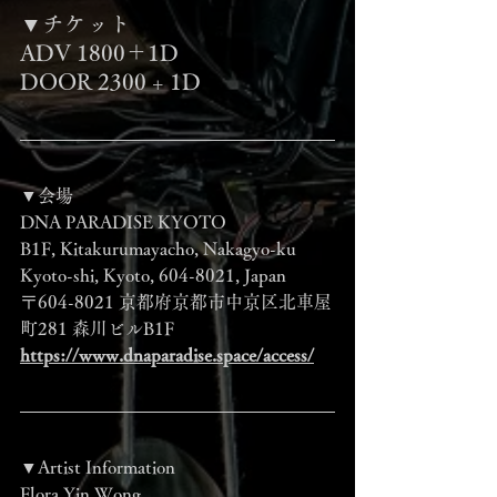
▼チケット
ADV 1800＋1D
DOOR 2300 + 1D
▼会場
DNA PARADISE KYOTO
B1F, Kitakurumayacho, Nakagyo-ku 
Kyoto-shi, Kyoto, 604-8021, Japan
〒604-8021 京都府京都市中京区北車屋
町281 森川ビルB1F
https://www.dnaparadise.space/access/
▼Artist Information
Flora Yin Wong