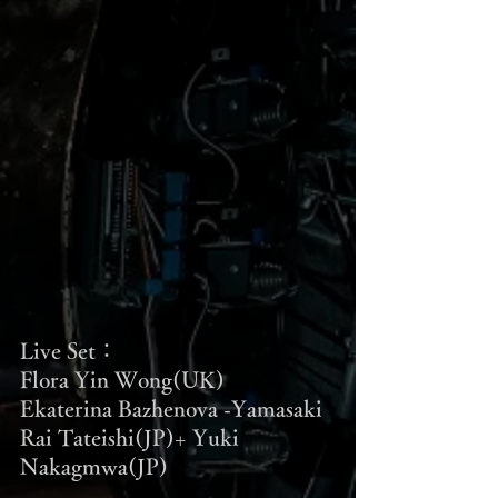
Live Set：
Flora Yin Wong(UK)
Ekaterina Bazhenova -Yamasaki
Rai Tateishi(JP)+ Yuki 
Nakagmwa(JP)