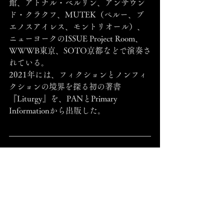
館、アトナル・ベルリン、アンサウン
ド・クラクフ、MUTEK（ペルー、ブ
エノスアイレス、モントリオール）、
ニューヨークのISSUE Project Room、
WWWB東京、SOTO京都などで演奏さ
れている。
2021年には、フィクションとノンフィ
クションの境界を探る初の著書
『Liturgy』を、PANとPrimary 
Informationから出版した。
Ekaterina Bazhenova-Yamasaki
ロンドンとロサンゼルスを拠点に活動
する学際的なアーティスト。
2017年にエクスペリメンタル・サウン
ドの分野へと転向し、2020年にはデビ
ューLP『SMDSii』をリリース。冷徹な