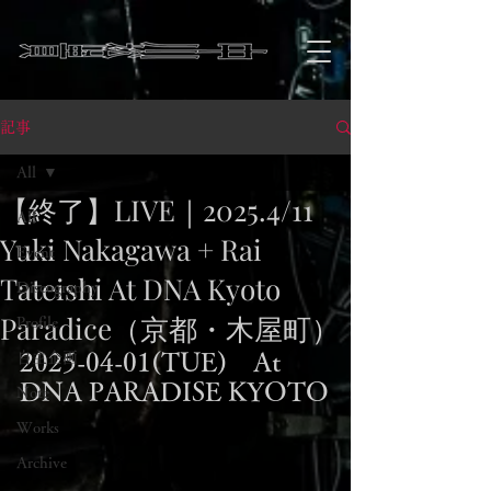
記事
All
【終了】LIVE｜2025.4/11
All
Yuki Nakagawa + Rai
Event
Tateishi At DNA Kyoto
Discography
Paradice（京都・木屋町）
Profile
2025-04-01(TUE)　At 
自主企画
DNA PARADISE KYOTO
Note
Works
Archive