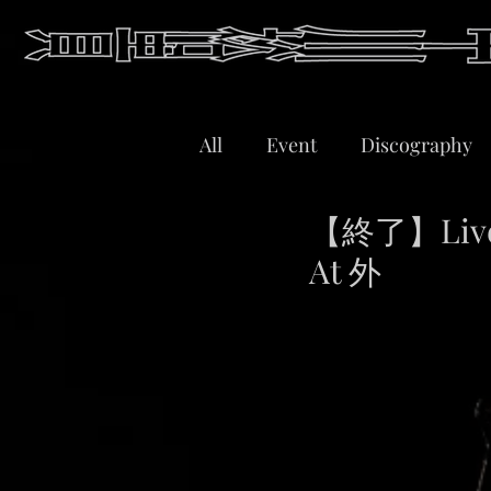
All
Event
Discography
【終了】Live
At 外