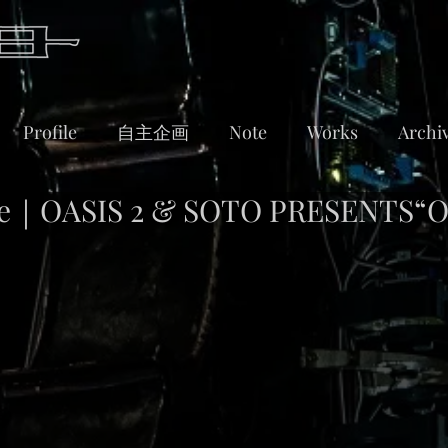
Profile
自主企画
Note
Works
Archi
｜OASIS 2 & SOTO PRESENTS“