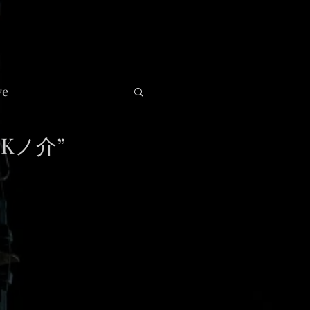
ve
OKノ介”