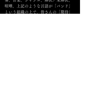
喧嘩。上記のような言語が「バンド」
という組織の上で、皆さんの「期待」
とは一段か二段くらい低い階段の上か
ら、転げ落ちながら「再生」される。
N.O.Nは中川裕貴(amplified 
cello,tape)、長野雅貴(electric guitar)、
奥村亘(amplified classic guitar)によるト
リオバンド。2004年より現メンバーで
活動を開始。2010年に最初のアルバム
「いきり勃った俺の記憶」をリリース
した。
(2011年9月 文責　中川　裕貴）
｜現実問題（私たちの）｜それぞれの
事情で時間が無い｜楽器を持って集ま