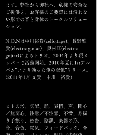
ます。弊社から御社へ、危機の安全な
ご提供と、お客様のご要望には沿わな
い形での音と身体のトータルソリュー
ション。
N.O.Nは中川裕貴(cello,tape)、長野雅
貴(electric guitar)、奥村亘(electric 
guitar)によるトリオ。2004年より現メ
ンバーで活動開始。2010年夏に1stアル
バム"いきり勃った俺の記憶"リリース。
(2011年1月 文責　中川　裕貴）
ヒトの形、気配、顔、表情、声、関心
／無関心、注意／不注意、不満、身振
り手振り、密告、陰謀、楽器の形、
音、音色、電気、フィードバック、合
奏、音楽、ジャンル、解決／未解決、