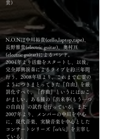
貴）
N.O.Nは中川裕貴(cello,laptop,tape)、
長野雅貴(electric guitar)、奥村亘
(electric guitar)によるバンド。
2004年より活動をスタートし、以後、
完全即興演奏によるライブを約三年間
行う。2008年頃より、これまで亡霊の
ようにつきまとってきた『自由』を厳
罰化すべく、『作曲』というにはおこ
がましい、ある種の『出来事(もう一つ
の自由)』の試作を行っている。また
2007年より、メンバーの中川を中心
に、現代音楽、実験音楽を中心とした
コンサートシリーズ『o/t/c』を主宰し
ている。　