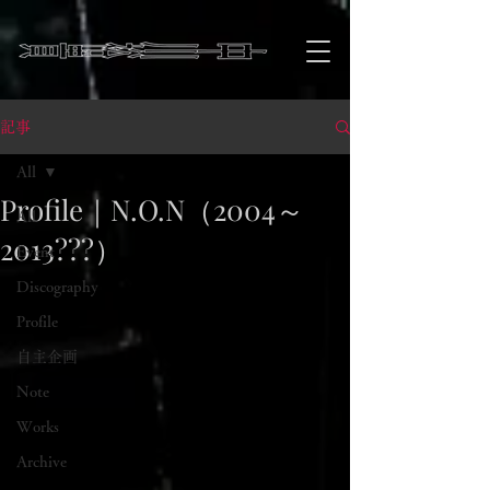
記事
All
Profile｜N.O.N（2004～
All
2013???）
Event
Discography
Profile
自主企画
Note
Works
Archive