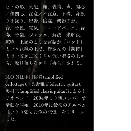
ヒトの形、気配、顔、表情、声、関心
／無関心、注意／不注意、不満、身振
り手振り、密告、陰謀、楽器の形、
音、音色、電気、フィードバック、合
奏、音楽、ジャンル、解決／未解決、
喧嘩。上記のような言語が「バンド」
という組織の上で、皆さんの「期待」
とは一段か二段くらい低い階段の上か
ら、転げ落ちながら「再生」される。
N.O.Nは中川裕貴(amplified 
cello,tape)、長野雅貴(electric guitar)、
奥村亘(amplified classic guitar)によるト
リオバンド。2004年より現メンバーで
活動を開始。2010年に最初のアルバム
「いきり勃った俺の記憶」をリリース
した。