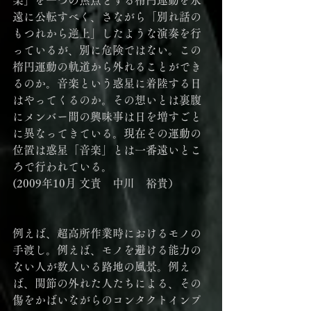
遠に公転すべく、さながら「別れ話の
もつれから逆上」したような演奏を行
っているが、別に危険ではない。この
楕円運動の軌道から外れることができ
るのか。音楽という惑星に着陸する日
はやってくるのか。その想いとは裏腹
にメンバー間の興味事は日を増すごと
に異なってきている。現在その運動の
位置は惑星「音楽」とは一番遠いとこ
ろで行われている。
(2009年10月 文責　中川　裕貴）
例えば、超高所作業時におけるモノの
手渡し。例えば、モノを避ける能力の
ない人が数人いる路地の風景。例え
ば、関節の外れた人たちによる、その
傷をかばいながらのコンタクトインプ