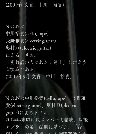
(2009春 文責　中川　裕貴）
N.O.Nは
中川裕貴(cello,,tape)
長野雅貴(electric guitar)
奥村亘(electric guitar)
によるトリオ。
「別れ話のもつれから逆上」したよう
な演奏である。
(2009年9月 文責　中川　裕貴）
N.O.Nは中川裕貴(cello,tape)、長野雅
貴(electric guitar)、奥村亘(electric 
guitar)によるトリオ。
2004年末頃に現メンバーで結成。以後
ケプラーの第一法則に基づき、「音
楽」を一つの焦点とする楕円運動を永