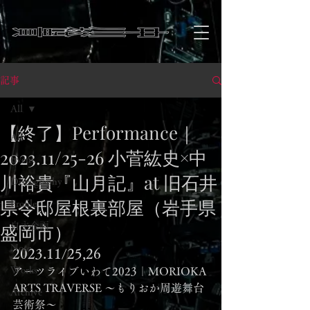
記事
All
【終了】Performance｜
All
2023.11/25-26 小菅紘史×中
Event
川裕貴『山月記』at 旧石井
Discography
県令邸屋根裏部屋（岩手県
Profile
盛岡市）
自主企画
Note
2023.11/25,26 
Works
アーツライブいわて2023｜MORIOKA 
ARTS TRAVERSE 〜もりおか周遊舞台
Archive
芸術祭〜