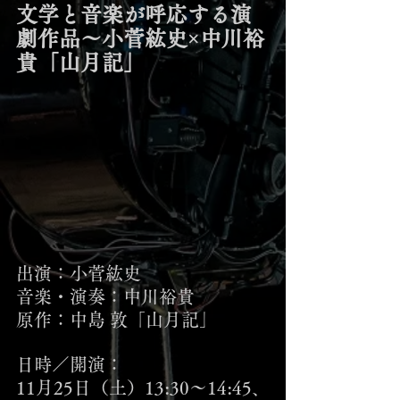
文学と音楽が呼応する演
劇作品～小菅紘史×中川裕
貴「山月記」
出演：小菅紘史 
音楽・演奏：中川裕貴
原作：中島 敦「山月記」
日時／開演：
11月25日（土）13:30〜14:45、