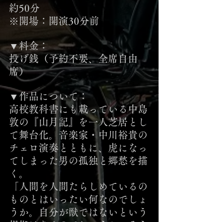
約50分
※開場：開演30分前
▼料金：
投げ銭（予約不要、全席自由
席）
▼作品について：
高校教科書にも載っている中島
敦の『山月記』を一人芝居とし
て舞台化。音楽家・中川裕貴の
チェロ演奏とともに、虎になっ
てしまった男の孤独と郷愁を描
く。
「人間を人間たらしめているの
ものとはいったい何なのでしょ
うか。自分が獣ではないという