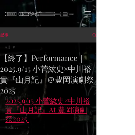
記事
All
【終了】Performance｜
All
2025.9/15 小菅紘史×中川裕
Event
貴『山月記』＠豊岡演劇祭
Discography
2025
Profile
2025.9/15 小菅紘史×中川裕
自主企画
貴『山月記』At 豊岡演劇
Note
祭2025 
Works
Archive