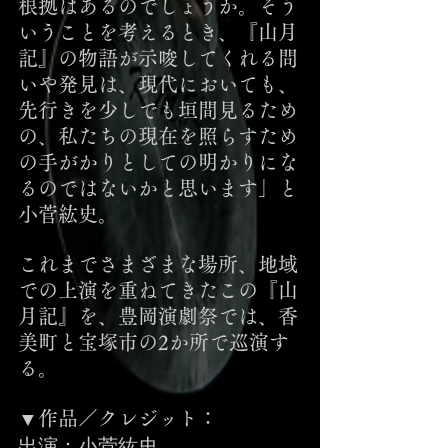
根拠はあるのでしょうか。そう
いうことを考えるとき、『山月
記』の物語が示唆してくれる問
いや発見は、現代においても、
先行きを少しでも垣間見るため
の、私たちの現在を照らすため
の手がかりとしての明かりにな
るのではないかと思います」と
小菅紘史。
これまでさまざまな場所、地域
での上演を重ねてきたこの『山
月記』を、豊岡演劇祭では、香
美町と宝塚市の2か所で巡演す
る。
▼作品／クレジット：
出演：小菅紘史