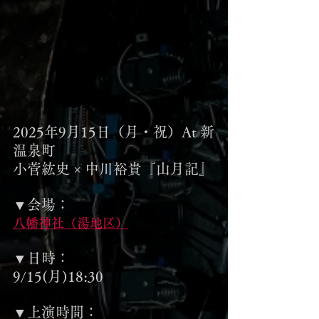
2025年9月15日（月・祝）At 新
温泉町
小菅紘史 × 中川裕貴『山月記』
▼会場：
八幡神社（湯地区）
▼日時：
9/15(月)18:30
▼上演時間：