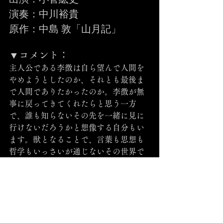
演奏：中川裕貴
原作：中島 敦「山月記」
▼コメント：
主人公である李徴は自ら望んで人間を
やめようとしたのか、それとも最後ま
で人間でありたかったのか。李徴が無
事に戻ってきてくれたらと思う一方
で、誰も知らないその先を一緒に見に
行けないだろうかと想像する自分もい
ます。獣となることで、言葉も思想も
哲学もいっさいが通じないその世界で
生きることは、少なくとも人間でいる
ことによる迷いや苦しみとは無縁なの
ではないかと。
人間として生きているという安心と、
人間だからこそ生じる不安が混在した