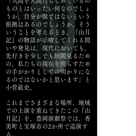
「人間を人間たらしめているの
ものとはいったい何なのでしょ
うか。自分が獣ではないという
根拠はあるのでしょうか。そう
いうことを考えるとき、『山月
記』の物語が示唆してくれる問
いや発見は、現代においても、
先行きを少しでも垣間見るため
の、私たちの現在を照らすため
の手がかりとしての明かりにな
るのではないかと思います」と
小菅紘史。
これまでさまざまな場所、地域
での上演を重ねてきたこの『山
月記』を、豊岡演劇祭では、香
美町と宝塚市の2か所で巡演す
る。