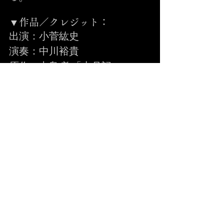
▼作品／クレジット：
出演：小菅紘史
演奏：中川裕貴
原作：中島 敦「山月記」
Event