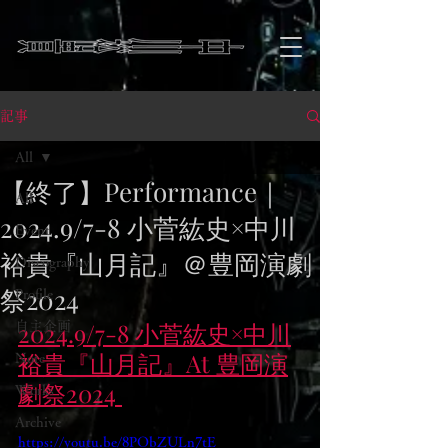
記事
All
【終了】Performance｜
All
2024.9/7-8 小菅紘史×中川
Event
裕貴『山月記』＠豊岡演劇
Discography
祭2024
Profile
2024.9/7-8 小菅紘史×中川
自主企画
裕貴『山月記』At 豊岡演
Note
劇祭2024 
Works
Archive
https://youtu.be/8PObZULn7tE