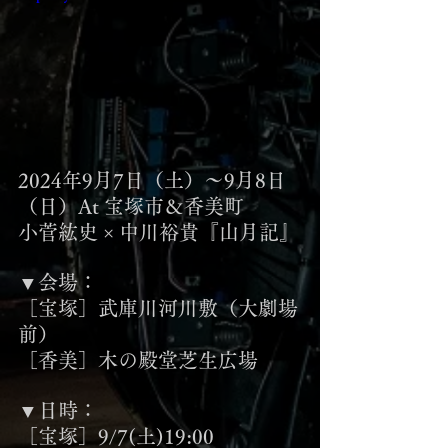
2024年9月7日（土）～9月8日
（日）At 宝塚市＆香美町
小菅紘史 × 中川裕貴『山月記』
▼会場：
［宝塚］武庫川河川敷（大劇場
前）
［香美］木の殿堂芝生広場
▼日時：
［宝塚］9/7(土)19:00