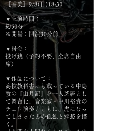
［香美］9/8(日)18:30
▼上演時間：
約50分
※開場：開演30分前
▼料金：
投げ銭（予約不要、全席自由
席）
▼作品について：
高校教科書にも載っている中島
敦の『山月記』を一人芝居とし
て舞台化。音楽家・中川裕貴の
チェロ演奏とともに、虎になっ
てしまった男の孤独と郷愁を描
く。