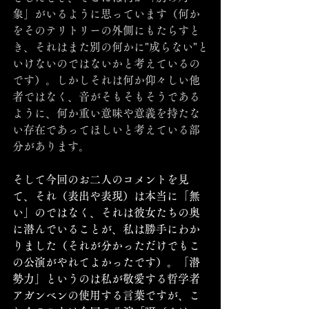
象」がいるように思っています（何か
をそのテリトリーの外側にもたらすと
き、それはまた別の何かに"成らない"と
いけないのではないかと考えているの
です）。しかしそれは何か仰々しい他
者ではなく、音がそもそもそうである
ように、何か重い意味や意義を持たな
い存在であってほしいと考えている部
分があります。
そして今回のお二人のコメントを見
て、それ（表出や表現）は本当に「無
い」のではなく、それは彼女たちの奥
に潜んでいることが、私は勝手にわか
りました（それが分かっただけでもこ
の公演がやれてよかったです）。「
潜
勢力」
というのは私が敬愛する哲学者
アガンベンの使用する言葉ですが、こ