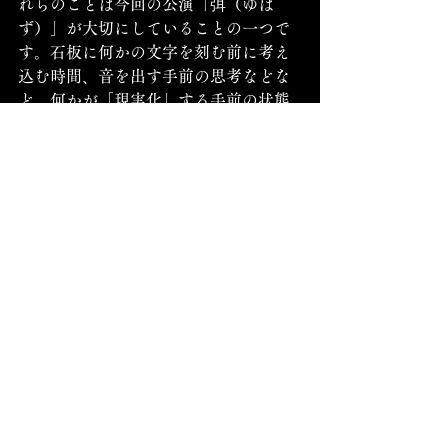
れらのことは今回の公演「弭（ゆは
ず）」が大切にしていることの一つで
す。石板に何かの文字を刻む前に考え
込む時間、音を出す手前の思考などな
ど、何かが「現実化」する手前の状態
が、この「潜勢力」という言葉に当て
はまると私は考えています。
かつて二人にやってもらったRAPの歌
詞にこうあります。
被害の被害妄想を避けるためのレジャーや動
物みたいなのの愛護、相棒、存亡。国が終わ
る代わりに、ほらあそこから芽が。「新しい
私、始まる」、化粧品のコピー。楽器を持っ
たコピーバンドの消滅。怒るやつの中にもあ
る無気力や諦め。怒らないやつの中にある気
力や希望。アジアンとカンフー、あなたが五
桂池に落としたのはどっちですか。みなもか