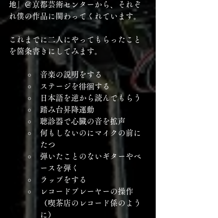
地」＠京都芸術センターから、それぞ
れ僕の作品に関わってくれています。
これまでに二人にやってもらったこと
を箇条書きにしてみます。
音楽の説明をする
ステージを徘徊する
日本語を逆から読んでもらう
踏み台昇降運動
聴診器で心臓の音を拡声
何もしないのにマイクの前に
たつ
弾いたことのないギターやベ
ースを弾く
ラップをする
レコードプレーヤーの操作
（喫茶店のレコード係のよう
に）