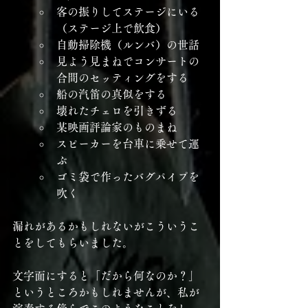
客の振りしてステージにいる
（ステージ上で飲食）
自動掃除機（ルンバ）の世話
見よう見まねでコンサートの
合間のセッティングをする
船の汽笛の真似をする
壊れたチェロを引きずる
某映画評論家のものまね
スピーカーを台車に乗せて運
ぶ
ゴミ袋で作ったバグパイプを
吹く
漏れがあるかもしれないがこういうこ
とをしてもらいました。
文字面にすると「だから何なのか？」
というところかもしれませんが、私が