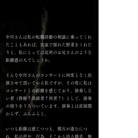
中川さんは私の転職活動の相談に乗ってくれ
たこともあれば、実家で採れた野菜をくれた
りと、私にとっては近所のお兄さんのような
距離感の人でしょうか。
そんな中川さんのコンサートに何度となく出
演させて頂いている私ですが、その度に私は
コンサートとの距離を感じており、演奏しな
い者（俳優？出演者？何者？）として、演奏
の周りをうろついています。演奏とは直接関
わらず、ふらふらと。
いつも距離は感じつつも、稽古が進むにつ
れ、私の声や、行為、そこから出る雑音、無