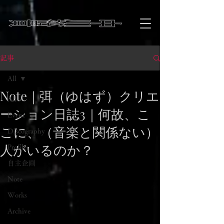
記事
All
Note｜弭（ゆはず）クリエ
All
ーション日誌3｜何故、こ
Event
こに、（音楽と関係ない）
Discography
人がいるのか？
Profile
自主企画
Note
Works
Archive