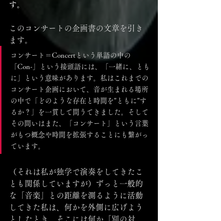
す。
このコンサートの企画書の文章を引き
ます。
コンサート＝Concertという単語の中の
「Con-」という接頭語には、「一緒に、とも
に」という意味があります。私はこれまでの
コンサート企画において、音が生まれる場所
の中で「どのような存在と時間を"ともに"す
るか？」を一貫して問うてきました。そして
その問いはまた、「コンサート」という言葉
がもつ概念や時間を拡張することにも繋がっ
ています。
（それは私が独学で演奏をしてきたこ
とも関係していますが）ずっと一般的
な「音楽」との距離を測るように活動
してきた私は、何かを外側に広げよう
としたとき、そこには何か「別の対