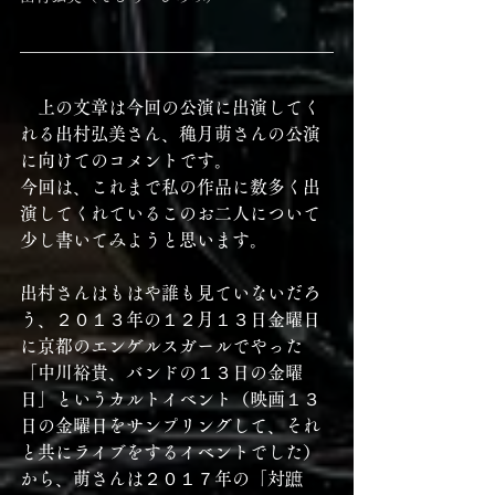
　上の文章は今回の公演に出演してく
れる出村弘美さん、穐月萌さんの公演
に向けてのコメントです。
今回は、これまで私の作品に数多く出
演してくれているこのお二人について
少し書いてみようと思います。
出村さんはもはや誰も見ていないだろ
う、２０１３年の１２月１３日金曜日
に京都のエンゲルスガールでやった
「中川裕貴、バンドの１３日の金曜
日」というカルトイベント（映画１３
日の金曜日をサンプリングして、それ
と共にライブをするイベントでした）
から、萌さんは２０１７年の「対蹠