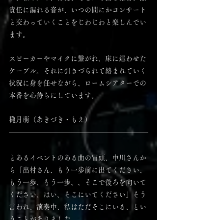
責任に漏れる音が、いつの間にかコンサート
と交わっていくことをじわじわと楽しんでい
ます。
スピーカーやマイクに繋がれ、床に這わせた
ケーブル。それに引きづられて絡まれていく
状況に身を任せながら、ロームシアターでの
本番を心待ちにしています。
穐月萌（あきづき・もえ）
とあるイベントのある曲の冒頭、中川さんか
ら「出村さん、もう一歩前に出てください、
もう一歩、もう一歩、、そこで後ろを向いて
ください、はい、そこにいてください」そう
言われ、演奏中、私はただそこにいる、とい
うことがありました。