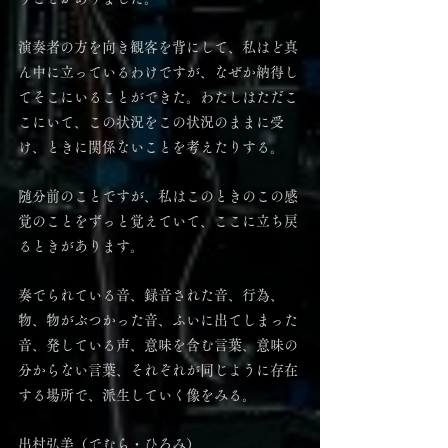
演奏者の方を向き観客を背にして、私はど真
ん中に立っているわけですが、なぜか納得し
てそこにいることができた。わたしはただこ
こにいて、この状況をこの状況のままに受
け、ときに関係ないことを考えたりする。
随分前のことですが、私はこのときのこの感
覚のことをずっと覚えていて、ここに立ち戻
るときがあります。
奏でられている音、録音された音、行為、
物、物がぶつかった音、ふいに出てしまった
音、発している声、意味を含む言葉、意味の
分からない言葉、それぞれが同じように存在
する場所で、派生していく像をみる。
出村弘美（でむら・ひろみ）