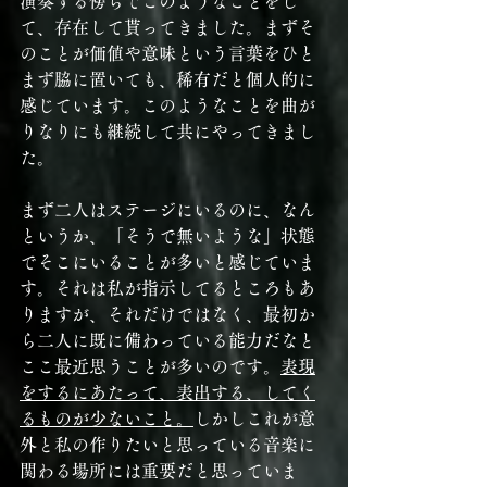
演奏する傍らでこのようなことをし
て、存在して貰ってきました。まずそ
のことが価値や意味という言葉をひと
まず脇に置いても、稀有だと個人的に
感じています。このようなことを曲が
りなりにも継続して共にやってきまし
た。
まず二人はステージにいるのに、なん
というか、「そうで無いような」状態
でそこにいることが多いと感じていま
す。それは私が指示してるところもあ
りますが、それだけではなく、最初か
ら二人に既に備わっている能力だなと
ここ最近思うことが多いのです。
表現
をするにあたって、表出する、してく
るものが少ないこと。
しかしこれが意
外と私の作りたいと思っている音楽に
関わる場所には重要だと思っていま