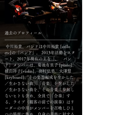
過去のプロフィール
 中川裕貴、バンドは中川裕貴 [cello 
etc]の「バンド」。 2013年活動をスタ
ート。2017年現在の主な「、　バン
ド」メンバーは、菊池有里子 [piano]、
横山祥子[violin]、出村弘美、大澤慧
[keyboard]。その楽器編成を生かした
／生かさない曲、「音楽」を生かした
／生かさない曲を、その音楽に参加し
ないヒトも含め、全員で「合奏」す
る。ライブ（観客の前での演奏）はリ
ーダーの中川がメンバーを召喚しひと
つの場所に集め、自身の音楽に対する