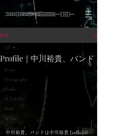
記事
All
Profile｜中川裕貴、バンド
All
Event
Discography
Profile
自主企画
Note
Works
Archive
中川裕貴、バンドは中川裕貴 [cello]の