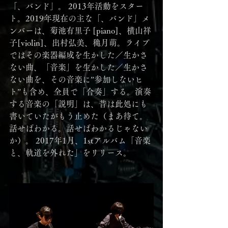
「、バンド」。 2013年活動をスター
ト。2019年現在の主な「、バンド」メ
ンバーは、菊池有里子 [piano]、横山祥
子[violin]、出村弘美、穐月萌。ライブ
ではその楽器編成を生かした／生かさ
ない曲、「音楽」を生かした／生かさ
ない曲を、その音楽に”参加しないヒ
ト”も含め、全員で「合奏」する。演奏
する音楽の「説明」は、昔は此処にも
書いていたがもう止めた（まあ待て。
話せばわかる。話せばわかるじゃない
か）。 2017年1月、1stアルバム「音楽
と、軌道を外れた」をリリース。