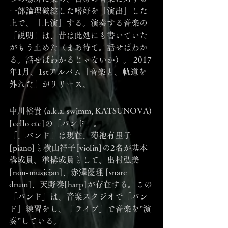
一部論理破綻した嗜好を「演出」した
上で、「上演」する。演奏する音楽の
「説明」は、昔は此処にも書いていた
がもう止めた（まあ待て。話せばわか
る。話せばわかるじゃないか）。 2017
年1月、1stアルバム「音楽と、軌道を
外れた」がリリース。 
中川裕貴 (a.k.a. swimm, KATSUNOVA) 
[cello etc]の「バンド」。
「、バンド」は現在、菊池有里子 
[piano]と横山祥子[violin]の2名が基本
構成員、準構成員として、出村弘美 
[non-musician]、赤澤優理 [snare 
drum]、天野奏[harp]が存在する。この
「バンド」は、音楽スタジオで「バン
ド」練習をし、「ライブ」で音楽を”演
奏”している。