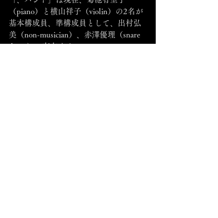
（piano）と横山祥子（violin）の2名が
基本構成員、準構成員として、出村弘
美（non-musician）、赤澤優理（snare 
drum）が存在する。
この「バンド」は、「ライブ」で音楽
を演奏する「こと」から、どんな体の
動かし方やおしゃべり、舞台が可能か
を、あくまでも「ライブで”音楽”を演
奏しながら」考えている。
「音楽」的には、現代音楽（明確な定
義を持たず）的なものを中心としなが
らも、その他に、アシカ／セイウチシ
ョーの録音と一緒に演奏する曲や、1曲
の中でそれぞれのバンドメンバーが異
なる曲数の楽曲を演奏する曲、または
映画「13日の金曜日」を”使用”したラ