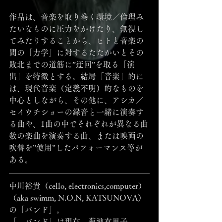
作品は、音楽を取り巻く環境／倫理み
たいなものに圧力をかけたり、無視し
てみたりすることから、ヒトと音楽の
間の「力学」に対するたたかいとその
敗北までの道筋に”迂回”を取る「演
出」を特徴とする。結局「音楽」的に
は、現代音楽（定義不明）的なものを
中心としながら、その他に、アシカ／
セイウチショーの録音と一緒に演奏す
る曲や、1曲の中でそれぞれが異なる曲
数の楽曲を演奏する曲、または映画の
吹替を”使用”したパフォーマンス等が
ある。
中川裕貴（cello, electronics,computer）
（aka swimm, N.O.N, KATSUNOVA）
の「バンド」。
「、バンド」は現在、菊池有里子