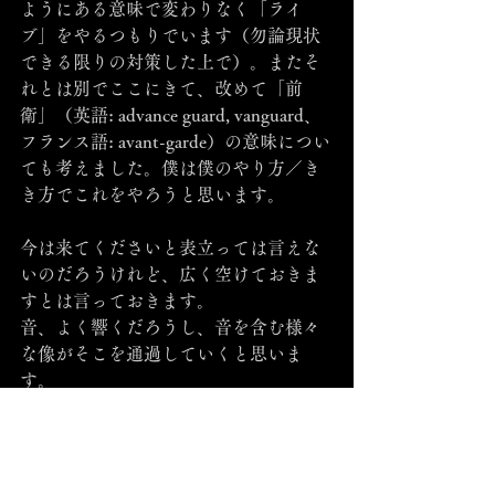
ようにある意味で変わりなく「ライ
ブ」をやるつもりでいます（勿論現状
できる限りの対策した上で）。またそ
れとは別でここにきて、改めて「前
衛」（英語: advance guard, vanguard、
フランス語: avant-garde）の意味につい
ても考えました。僕は僕のやり方／き
き方でこれをやろうと思います。
今は来てくださいと表立っては言えな
いのだろうけれど、広く空けておきま
すとは言っておきます。
音、よく響くだろうし、音を含む様々
な像がそこを通過していくと思いま
す。
私はそれを「アウト、セーフ、フレー
ム」としました。
とりあえずこの発表にこぎつけるまで