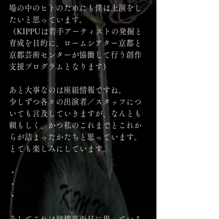
場の中のヒトのためにも僕は上演をし
たいと思っています。
（KIPPUは若手アーティストの発掘と
育成を目的に、ロームシアター京都と
京都芸術センターが協働して行う創作
支援プログラムとなります）
あと大事なのは座組情報ですね。
少しずつ各々の出演者／スタッフにつ
いても言及していきますが、なんとも
頼もしく、かつ私のこれまでとこれか
らが詰まったかたちと思っています。
とても楽しみにしています。
・
・
・
そしてこれは結構真面目に思っている