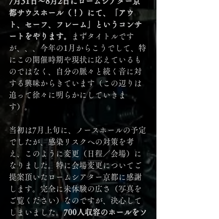
7月31日～8月2日にロームシアター京
都サウスホール（！）にて、「アウ
ト、セーフ、フレーム」というコンサ
ートをやります。
まずタイトルです
が、、、今年の1月からこうでして、特
にこの開催時期や現状に応えているも
のではなく、自分の脈々と続く音に対
する興味からきています（この辺りは
追って徐々に明らかにしていきま
す）。
当初は7月上旬に、ノースホールの予定
でしたが、感染リスクへの対策を考
え、このように変更（日程／会場）に
なりました。特に会場変更についてご
提案頂いたロームシアター京都に感謝
します。完全に未体験の広さ（写真を
ご覧ください）なのですが、決心して
しまいました。
700人収容のホールをソ