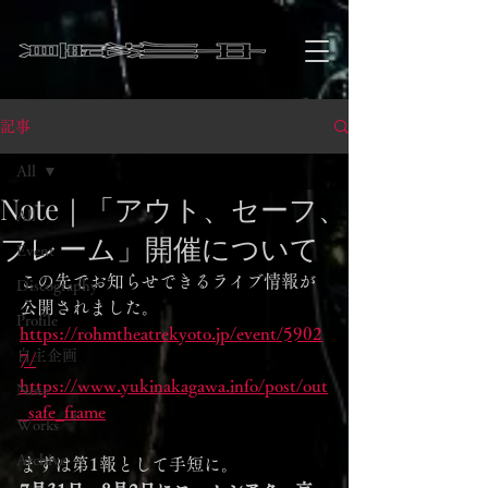
記事
All
Note｜「アウト、セーフ、
All
フレーム」開催について
Event
この先でお知らせできるライブ情報が
Discography
公開されました。
Profile
https://rohmtheatrekyoto.jp/event/5902
自主企画
7/
https://www.yukinakagawa.info/post/out
Note
_safe_frame
Works
Archive
まずは第1報として手短に。