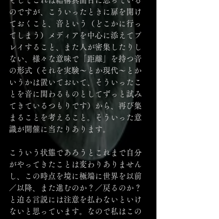
のですが、こういったときに扉を開け
ておくこと、音という（どこかに行っ
てしまう）メディアを中心に添えてプ
レイすること、また人が密集したりし
ない、様々な意味で「距離」を持つ音
の形式（それを実験～とか現代～とか
いうかは置いておいて、そういったこ
とを音に関わるものとしてずっと試み
てきているつもりです）から、再び集
まることを考えること。そういった意
識が開催に当たりあります。
こういう状態であろうとこれまで自分
がやってきたことは変わりありません
し、この時点を境に極端に世界を以前
／以降、また進むのか？／戻るのか？
と迫る言説には注意を払わないといけ
ないと思っています。なので私はこの