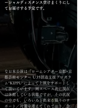
ーシャルディスタンス空けまくりにし
てお届けする予定です。
なお本公演は「ロームシアター京都×京
都芸術センター Ｕ35創造支援プログラ
ム”KIPPU”によって上演をサポートし
て頂いています。両スペース共に現在
は休館している状態ですが、その状況
の中でも、いろいろと出来る限りのサ
ポート／対策を考えてくれており、会