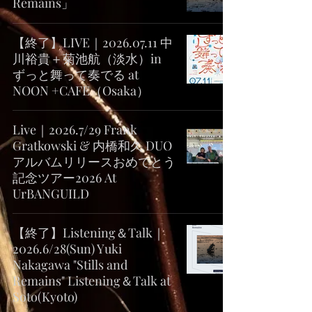
Remains」
【終了】LIVE｜2026.07.11 中
川裕貴＋菊池航（淡水）in
ずっと舞って奏でる at
NOON +CAFE（Osaka）
Live｜2026.7/29 Frank
Gratkowski & 内橋和久 DUO
アルバムリリースおめでとう
記念ツアー2026 At
UrBANGUILD
【終了】Listening＆Talk｜
2026.6/28(Sun) Yuki
Nakagawa "Stills and
Remains" Listening＆Talk at
Soto(Kyoto)