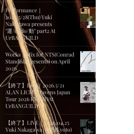
Performance｜
2026.5/28(Thu) Yuki
Nakagawa presents
"運/undo/動" part2 At
UrBANGUILD
Works｜Mix for NTS(Conrad
Standish Presents) on April
2026
【終了】Live｜2026.5/21
ALAN LICHT Havens Japan
Tour 2026 KYOTOAt
UrBANGUILD
【終了】LIVE｜2026.04.25
Yuki Nakagawa At 外(Kyoto)