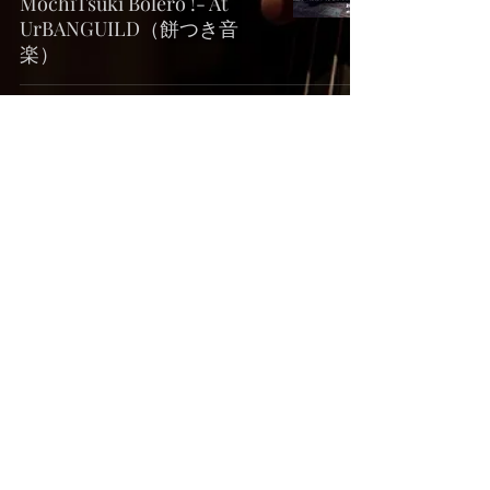
MochiTsuki Bolero !- At
UrBANGUILD（餅つき音
楽）
【終了】LIVE｜
2025.12/29「New
Encounters」At 新宿PIT
INN（東京）
［終了］LIVE｜2025.12/21 松
本一哉 サウンドパフォーマ
ンス「 を 聴く 」
At HUT（奈良）
【終了】LIVE｜2025.12.13
Yuki Nakagawa At 外
(Kyoto)